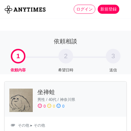
more_horiz
全て
修理・組立
家事
ログイン
新規登録
依頼相談
1
2
3
依頼内容
希望日時
送信
坐禅蛙
男性
/
40代
/
神奈川県
sentiment_satisfied
sentiment_neutral
sentiment_dissatisfied
0
0
0
attachment
その他
▸ その他