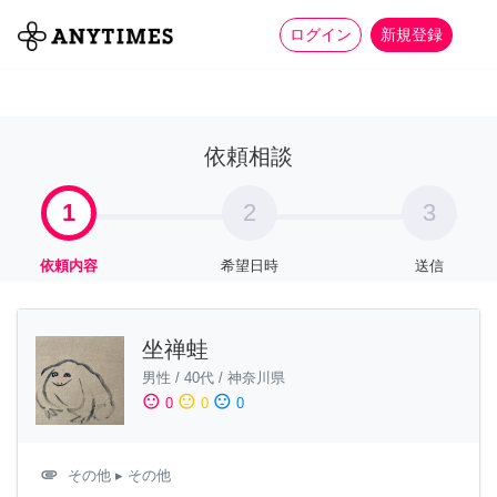
more_horiz
全て
修理・組立
家事
ログイン
新規登録
依頼相談
1
2
3
依頼内容
希望日時
送信
坐禅蛙
男性
/
40代
/
神奈川県
sentiment_satisfied
sentiment_neutral
sentiment_dissatisfied
0
0
0
attachment
その他
▸ その他