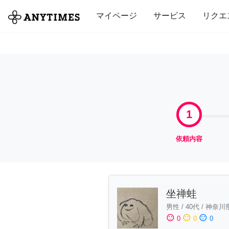
全て
修理・組立
家事
引っ越し
マイページ
サービス
リクエ
1
依頼内容
坐禅蛙
男性
/
40代
/
神奈川
sentiment_satisfied
sentiment_neutral
sentiment_dissatisfied
0
0
0