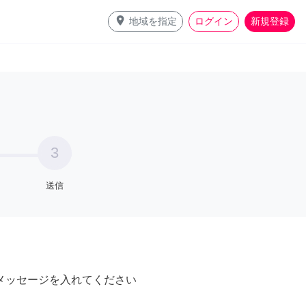
place
地域を指定
ログイン
新規登録
3
送信
メッセージを入れてください