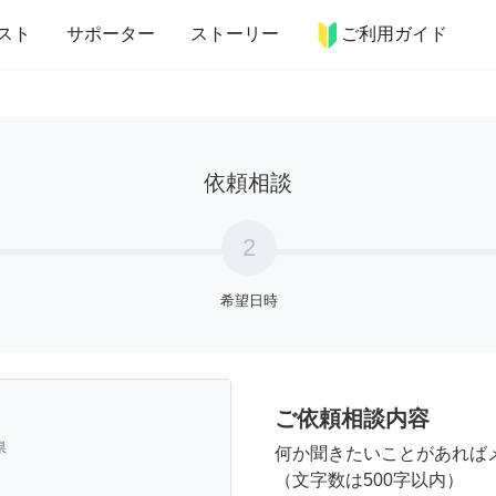
more_horiz
インテリア
趣味・習い事
ペット
料理
スト
サポーター
ストーリー
ご利用ガイド
依頼相談
2
希望日時
ご依頼相談内容
県
何か聞きたいことがあれば
（文字数は500字以内）