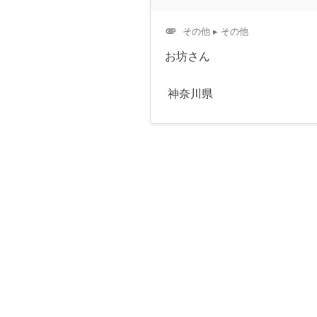
attachment
その他
▸ その他
お坊さん
神奈川県