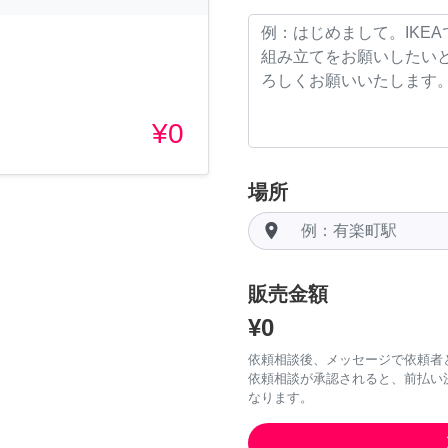
¥0
場所
room
販売金額
¥0
依頼相談後、メッセージで依頼者
依頼相談が承認されると、前払い
なります。