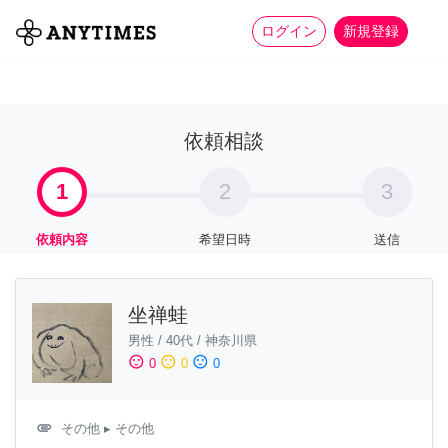
more_horiz
全て
修理・組立
家事
ログイン
新規登録
依頼相談
1
2
3
依頼内容
希望日時
送信
坐禅蛙
男性
/
40代
/
神奈川県
sentiment_satisfied
sentiment_neutral
sentiment_dissatisfied
0
0
0
attachment
その他
▸ その他