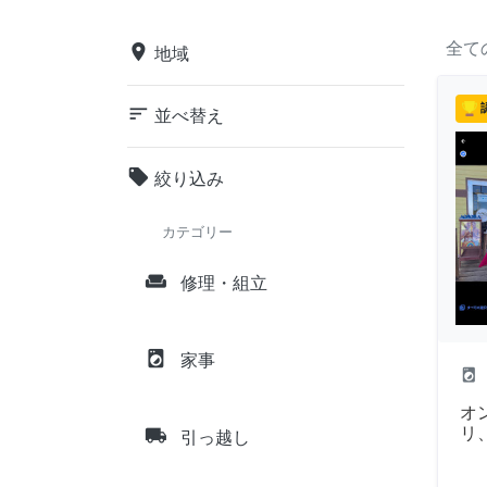
全て
place
地域
sort
並べ替え
local_offer
絞り込み
カテゴリー
weekend
修理・組立
local_laundry_service
家事
local_laundry_service
オ
local_shipping
リ、
引っ越し