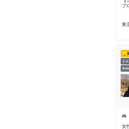
【
プ
東
シェ
Go
weekend
女