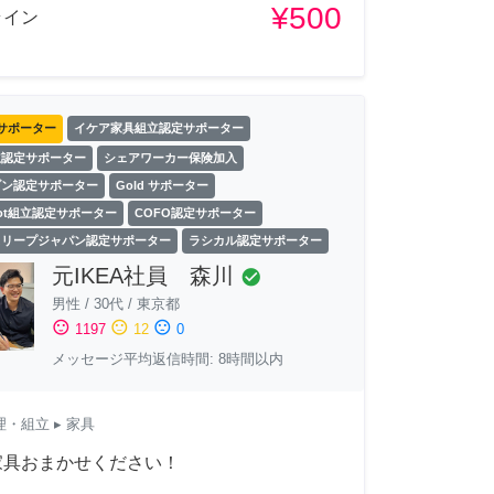
¥500
ライン
サポーター
イケア家具組立認定サポーター
立認定サポーター
シェアワーカー保険加入
ゾン認定サポーター
Gold サポーター
Spot組立認定サポーター
COFO認定サポーター
スリープジャパン認定サポーター
ラシカル認定サポーター
元IKEA社員 森川
check_circle
男性
/
30代
/
東京都
sentiment_satisfied
sentiment_neutral
sentiment_dissatisfied
1197
12
0
メッセージ平均返信時間: 8時間以内
理・組立
▸ 家具
家具おまかせください！