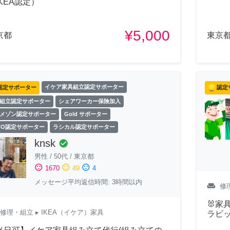
IKEA認定）
¥5,000
京都
東京
認定サポーター
イケア家具組立認定サポーター
認定
組立認定サポーター
シェアワーカー保険加入
メゾン認定サポーター
Gold サポーター
FO認定サポーター
ラシカル認定サポーター
knsk
check_circle
男性
/
50代
/
東京都
sentiment_satisfied
sentiment_neutral
sentiment_dissatisfied
1670
49
4
メッセージ平均返信時間: 3時間以内
weekend
修
🐰
修理・組立
▸ IKEA（イケア）家具
ラビッ