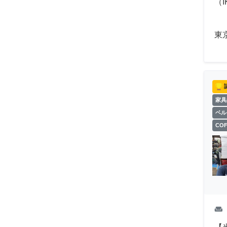
（
東
家具
ベル
CO
weekend