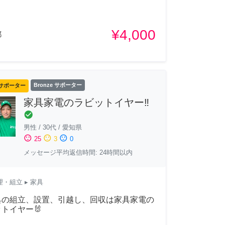
¥4,000
都
サポーター
Bronze サポーター
家具家電のラビットイヤー‼️
check_circle
男性
/
30代
/
愛知県
sentiment_satisfied
sentiment_neutral
sentiment_dissatisfied
25
3
0
メッセージ平均返信時間: 24時間以内
理・組立
▸ 家具
家具の組立、設置、引越し、回収は家具家電の
トイヤー🐰