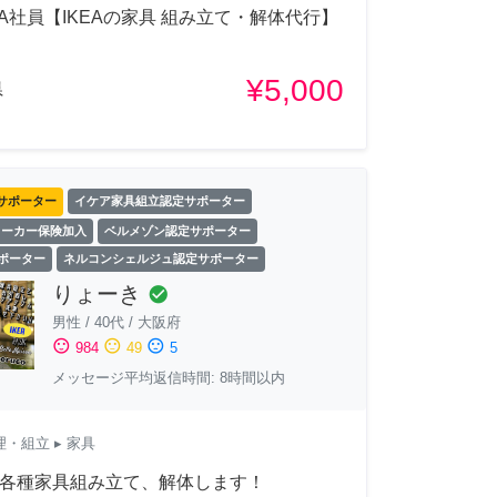
EA社員【IKEAの家具 組み立て・解体代行】
¥5,000
県
サポーター
イケア家具組立認定サポーター
ワーカー保険加入
ベルメゾン認定サポーター
サポーター
ネルコンシェルジュ認定サポーター
りょーき
check_circle
男性
/
40代
/
大阪府
sentiment_satisfied
sentiment_neutral
sentiment_dissatisfied
984
49
5
メッセージ平均返信時間: 8時間以内
理・組立
▸ 家具
] 各種家具組み立て、解体します！