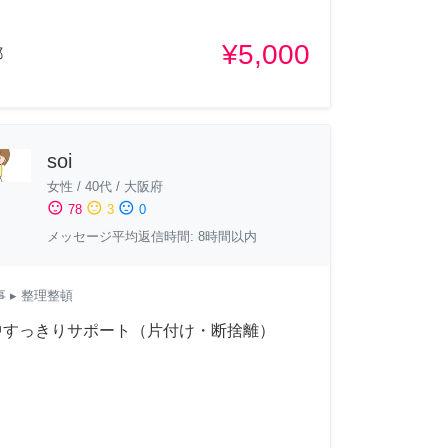
¥5,000
都
soi
女性
/
40代
/
大阪府
sentiment_satisfied
sentiment_neutral
sentiment_dissatisfied
78
3
0
メッセージ平均返信時間: 8時間以内
事
▸ 整理整頓
中すっきりサポート（片付け・断捨離）