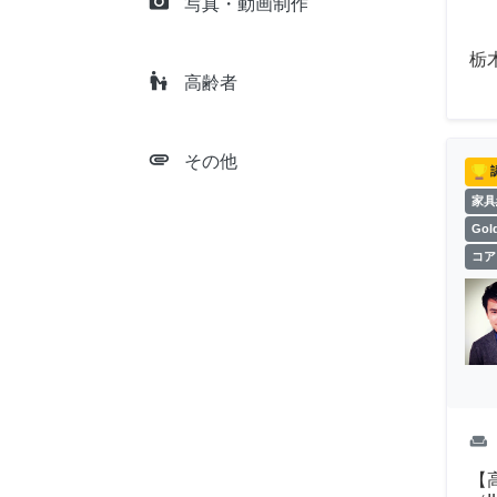
camera_alt
写真・動画制作
栃
escalator_warning
高齢者
attachment
その他
家具
Go
コア
weekend
【