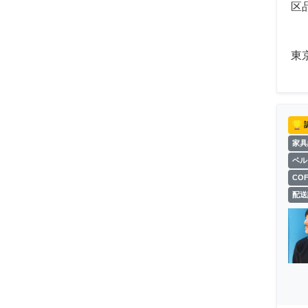
区
東
家具
ベル
CO
配送