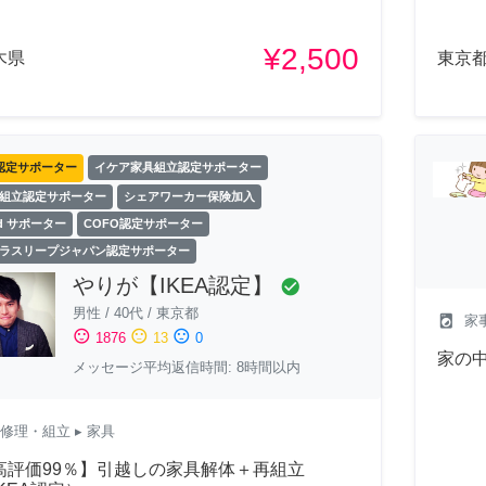
¥2,500
木県
東京
認定サポーター
イケア家具組立認定サポーター
組立認定サポーター
シェアワーカー保険加入
ld サポーター
COFO認定サポーター
ラスリープジャパン認定サポーター
やりが【IKEA認定】
check_circle
男性
/
40代
/
東京都
local_laundry_service
家
sentiment_satisfied
sentiment_neutral
sentiment_dissatisfied
1876
13
0
家の
メッセージ平均返信時間: 8時間以内
修理・組立
▸ 家具
高評価99％】引越しの家具解体＋再組立