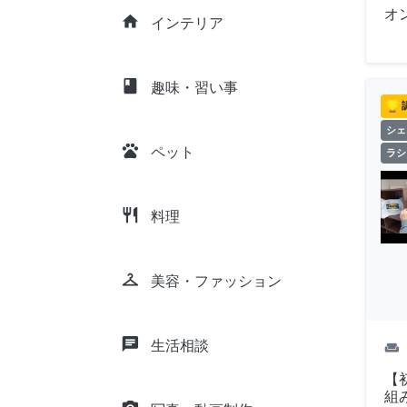
オ
home
インテリア
class
趣味・習い事
シェ
pets
ペット
ラシ
restaurant
料理
checkroom
美容・ファッション
chat
生活相談
weekend
【
組