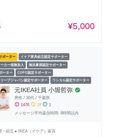
¥5,000
県
サポーター
イケア家具組立認定サポーター
ワーカー保険加入
海浜幕張認定サポーター
サポーター
COFO認定サポーター
スリープジャパン認定サポーター
ラシカル認定サポーター
元IKEA社員 小堀哲弥
check_circle
男性
/
30代
/
千葉県
sentiment_satisfied
sentiment_neutral
sentiment_dissatisfied
1476
28
1
メッセージ平均返信時間: 8時間以内
理・組立
▸ IKEA（イケア）家具