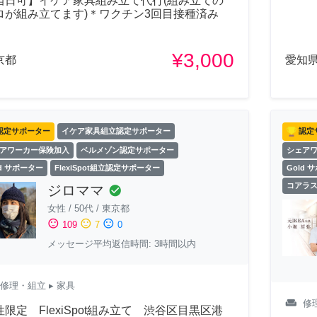
当日可】イケア家具組み立て代行(組み立ての
ロが組み立てます)＊ワクチン3回目接種済み
¥3,000
京都
愛知
認定サポーター
イケア家具組立認定サポーター
認定
アワーカー保険加入
ベルメゾン認定サポーター
シェア
ld サポーター
FlexiSpot組立認定サポーター
Gold 
コアラ
ジロママ
check_circle
女性
/
50代
/
東京都
sentiment_satisfied
sentiment_neutral
sentiment_dissatisfied
109
7
0
メッセージ平均返信時間: 3時間以内
修理・組立
▸ 家具
weekend
修
性限定 FlexiSpot組み立て 渋谷区目黒区港