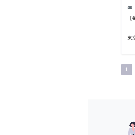
weekend
【
東
1