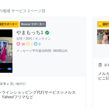
の地域
サービス
1ページ目
認定サポーター
Bronze サポーター
認定
やまもっち1
check_circle
女性
/
30代
/
オンライン
sentiment_satisfied
sentiment_neutral
sentiment_dissatisfied
16
2
0
メッセージ平均返信時間: 8時間以内
local_laundry_service
家
メルカ
ビニ
家事
▸ 買い物代行
ンラインショッピング代行サービス☆メルカ
Yahoo!フリマなど