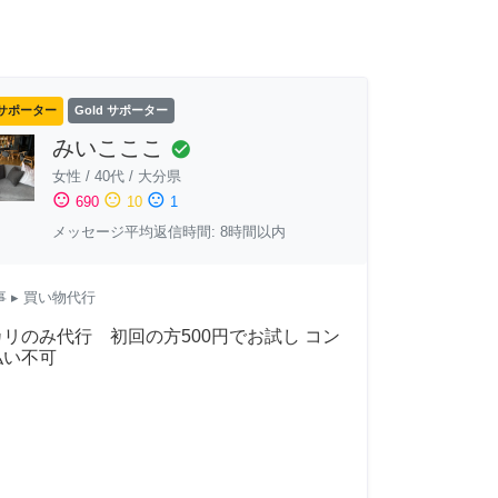
サポーター
Gold サポーター
みいこここ
check_circle
女性
/
40代
/
大分県
sentiment_satisfied
sentiment_neutral
sentiment_dissatisfied
690
10
1
メッセージ平均返信時間: 8時間以内
事
▸ 買い物代行
リのみ代行 初回の方500円でお試し コン
払い不可