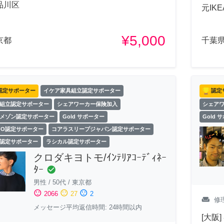
品川区
元IK
¥5,000
京都
千葉
認定サポーター
イケア家具組立認定サポーター
認定
組立認定サポーター
シェアワーカー保険加入
シェア
メゾン認定サポーター
Gold サポーター
Gold 
FO認定サポーター
コアラスリープジャパン認定サポーター
認定サポーター
ラシカル認定サポーター
クロダキヨトモ/ｲﾝﾃﾘｱｺｰﾃﾞｨﾈｰ
ﾀｰ
check_circle
男性
/
50代
/
東京都
sentiment_satisfied
sentiment_neutral
sentiment_dissatisfied
2066
27
2
weekend
修
メッセージ平均返信時間: 24時間以内
[大阪