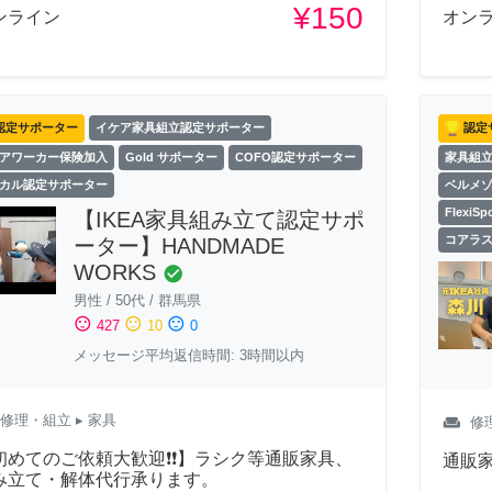
¥150
ンライン
オン
認定サポーター
イケア家具組立認定サポーター
認定
アワーカー保険加入
Gold サポーター
COFO認定サポーター
家具組
カル認定サポーター
ベルメ
Flexi
【IKEA家具組み立て認定サポ
コアラ
ーター】HANDMADE
WORKS
check_circle
男性
/
50代
/
群馬県
sentiment_satisfied
sentiment_neutral
sentiment_dissatisfied
427
10
0
メッセージ平均返信時間: 3時間以内
修理・組立
▸ 家具
weekend
修
初めてのご依頼大歓迎❗❗】ラシク等通販家具、
通販
み立て・解体代行承ります。