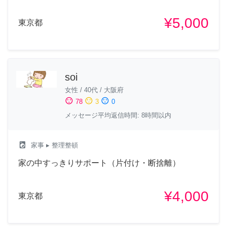
¥5,000
東京都
soi
女性
/
40代
/
大阪府
sentiment_satisfied
sentiment_neutral
sentiment_dissatisfied
78
3
0
メッセージ平均返信時間: 8時間以内
local_laundry_service
家事
▸ 整理整頓
家の中すっきりサポート（片付け・断捨離）
¥4,000
東京都