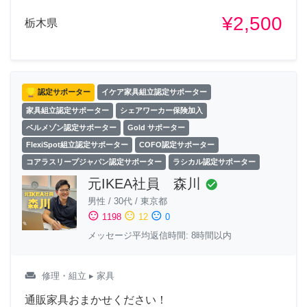
¥2,500
栃木県
認定サポーター
イケア家具組立認定サポーター
家具組立認定サポーター
シェアワーカー保険加入
ベルメゾン認定サポーター
Gold サポーター
FlexiSpot組立認定サポーター
COFO認定サポーター
コアラスリープジャパン認定サポーター
ラシカル認定サポーター
元IKEA社員 森川
check_circle
男性
/
30代
/
東京都
sentiment_satisfied
sentiment_neutral
sentiment_dissatisfied
1198
12
0
メッセージ平均返信時間: 8時間以内
weekend
修理・組立
▸ 家具
通販家具おまかせください！