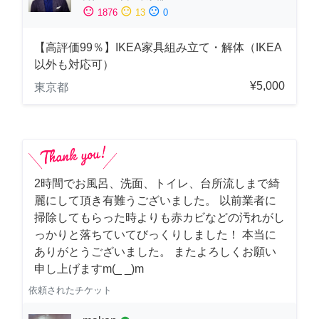
sentiment_satisfied
sentiment_neutral
sentiment_dissatisfied
1876
13
0
【高評価99％】IKEA家具組み立て・解体（IKEA
以外も対応可）
¥5,000
東京都
2時間でお風呂、洗面、トイレ、台所流しまで綺
麗にして頂き有難うございました。 以前業者に
掃除してもらった時よりも赤カビなどの汚れがし
っかりと落ちていてびっくりしました！ 本当に
ありがとうございました。 またよろしくお願い
申し上げますm(_ _)m
依頼されたチケット