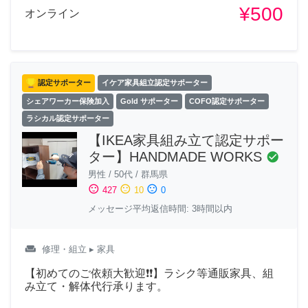
¥500
オンライン
認定サポーター
イケア家具組立認定サポーター
シェアワーカー保険加入
Gold サポーター
COFO認定サポーター
ラシカル認定サポーター
【IKEA家具組み立て認定サポー
ター】HANDMADE WORKS
check_circle
男性
/
50代
/
群馬県
sentiment_satisfied
sentiment_neutral
sentiment_dissatisfied
427
10
0
メッセージ平均返信時間: 3時間以内
weekend
修理・組立
▸ 家具
【初めてのご依頼大歓迎❗❗】ラシク等通販家具、組
み立て・解体代行承ります。