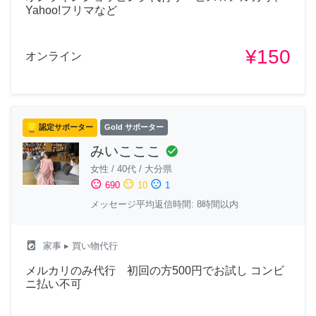
Yahoo!フリマなど
¥150
オンライン
認定サポーター
Gold サポーター
みいこここ
check_circle
女性
/
40代
/
大分県
sentiment_satisfied
sentiment_neutral
sentiment_dissatisfied
690
10
1
メッセージ平均返信時間: 8時間以内
local_laundry_service
家事
▸ 買い物代行
メルカリのみ代行 初回の方500円でお試し コンビ
ニ払い不可