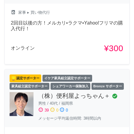
local_laundry_service
家事
▸ 買い物代行
2回目以後の方！メルカリ•ラクマ•Yahoo!フリマの購
入代行！
¥300
オンライン
認定サポーター
イケア家具組立認定サポーター
家具組立認定サポーター
シェアワーカー保険加入
Bronze サポーター
（株）便利屋よっちゃん＋
check_circle
男性
/
40代
/
福岡県
sentiment_satisfied
sentiment_neutral
sentiment_dissatisfied
39
0
0
メッセージ平均返信時間: 3時間以内