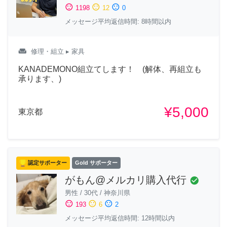
sentiment_satisfied
sentiment_neutral
sentiment_dissatisfied
1198
12
0
メッセージ平均返信時間: 8時間以内
weekend
修理・組立
▸ 家具
KANADEMONO組立てします！ (解体、再組立も
承ります、)
¥5,000
東京都
認定サポーター
Gold サポーター
がもん@メルカリ購入代行
check_circle
男性
/
30代
/
神奈川県
sentiment_satisfied
sentiment_neutral
sentiment_dissatisfied
193
6
2
メッセージ平均返信時間: 12時間以内