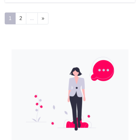
1
2
...
»