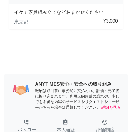
イケア家具組み立てなどおまかせください
¥3,000
東京都
ANYTIMES安心・安全への取り組み
報酬は取引前に事務局に支払われ、評価・完了後
に振り込まれます。利用規約違反の恐れや、少し
でも不審な内容のサービスやリクエストやユーザ
ーがあった場合は通報してください。
詳細を見る
perm_phone_msg
assignment_ind
tag_faces
パトロー
本人確認
評価制度