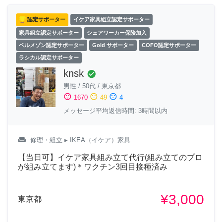
認定サポーター
イケア家具組立認定サポーター
家具組立認定サポーター
シェアワーカー保険加入
ベルメゾン認定サポーター
Gold サポーター
COFO認定サポーター
ラシカル認定サポーター
knsk
check_circle
男性
/
50代
/
東京都
sentiment_satisfied
sentiment_neutral
sentiment_dissatisfied
1670
49
4
メッセージ平均返信時間: 3時間以内
weekend
修理・組立
▸ IKEA（イケア）家具
【当日可】イケア家具組み立て代行(組み立てのプロ
が組み立てます)＊ワクチン3回目接種済み
¥3,000
東京都