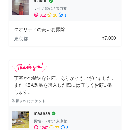
makon
check_circle
女性
/
60代
/
東京都
sentiment_satisfied
sentiment_neutral
sentiment_dissatisfied
812
16
1
クオリティの高いお掃除
¥7,000
東京都
丁寧かつ敏速な対応、ありがとうございました。
またIKEA製品を購入した際には宜しくお願い致
します。
依頼されたチケット
maaasa
check_circle
男性
/
60代
/
東京都
sentiment_satisfied
sentiment_neutral
sentiment_dissatisfied
1247
77
3