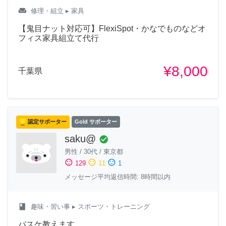
weekend
修理・組立
▸ 家具
【鬼目ナット対応可】FlexiSpot・かなでものなどオ
フィス家具組立て代行
¥8,000
千葉県
認定サポーター
Gold サポーター
saku@
check_circle
男性
/
30代
/
東京都
sentiment_satisfied
sentiment_neutral
sentiment_dissatisfied
129
11
1
メッセージ平均返信時間: 8時間以内
class
趣味・習い事
▸ スポーツ・トレーニング
バスケ教えます。