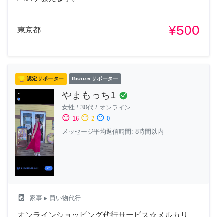
¥500
東京都
認定サポーター
Bronze サポーター
やまもっち1
check_circle
女性
/
30代
/
オンライン
sentiment_satisfied
sentiment_neutral
sentiment_dissatisfied
16
2
0
メッセージ平均返信時間: 8時間以内
local_laundry_service
家事
▸ 買い物代行
オンラインショッピング代行サービス☆メルカリ、