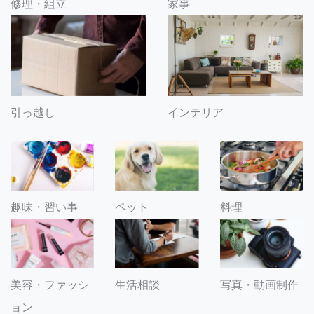
修理・組立
家事
引っ越し
インテリア
趣味・習い事
ペット
料理
美容・ファッシ
生活相談
写真・動画制作
ョン