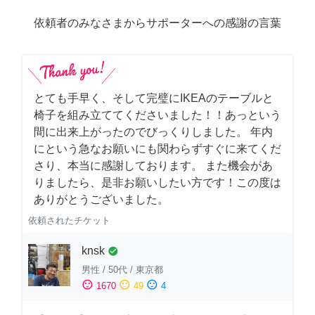
依頼者のみなさまからサポーターへの感謝の言葉
とても手早く、そして完璧にIKEAのテーブルと
椅子を組み立ててくださいました！！あっという
間に出来上がったのでびっくりしました。 年内
にという急なお願いにも関わらずすぐに来てくだ
さり、本当に感謝しております。 また機会があ
りましたら、是非お願いしたい方です！この度は
ありがとうございました。
依頼されたチケット
knsk
check_circle
男性
/
50代
/
東京都
sentiment_satisfied
sentiment_neutral
sentiment_dissatisfied
1670
49
4