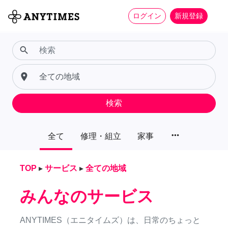
ログイン
新規登録
search
place
検索
more_horiz
全て
修理・組立
家事
TOP
▸
サービス
▸
全ての地域
みんなのサービス
ANYTIMES（エニタイムズ）は、日常のちょっと