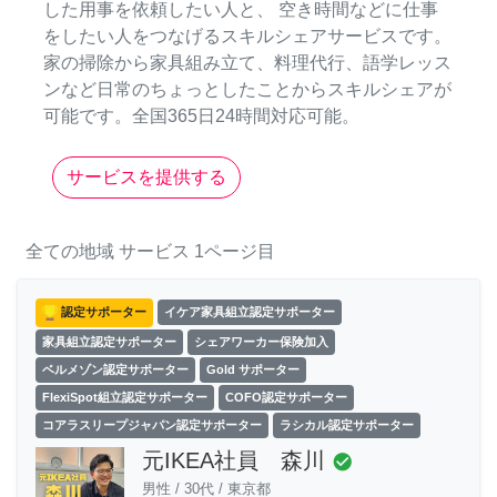
した用事を依頼したい人と、 空き時間などに仕事
をしたい人をつなげるスキルシェアサービスです。
家の掃除から家具組み立て、料理代行、語学レッス
ンなど日常のちょっとしたことからスキルシェアが
可能です。全国365日24時間対応可能。
サービスを提供する
全ての地域
サービス
1ページ目
認定サポーター
イケア家具組立認定サポーター
家具組立認定サポーター
シェアワーカー保険加入
ベルメゾン認定サポーター
Gold サポーター
FlexiSpot組立認定サポーター
COFO認定サポーター
コアラスリープジャパン認定サポーター
ラシカル認定サポーター
元IKEA社員 森川
check_circle
男性
/
30代
/
東京都