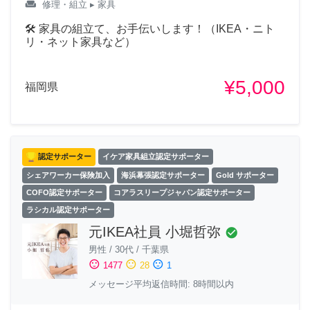
weekend
修理・組立
▸ 家具
🛠 家具の組立て、お手伝いします！（IKEA・ニト
リ・ネット家具など）
¥5,000
福岡県
認定サポーター
イケア家具組立認定サポーター
シェアワーカー保険加入
海浜幕張認定サポーター
Gold サポーター
COFO認定サポーター
コアラスリープジャパン認定サポーター
ラシカル認定サポーター
元IKEA社員 小堀哲弥
check_circle
男性
/
30代
/
千葉県
sentiment_satisfied
sentiment_neutral
sentiment_dissatisfied
1477
28
1
メッセージ平均返信時間: 8時間以内