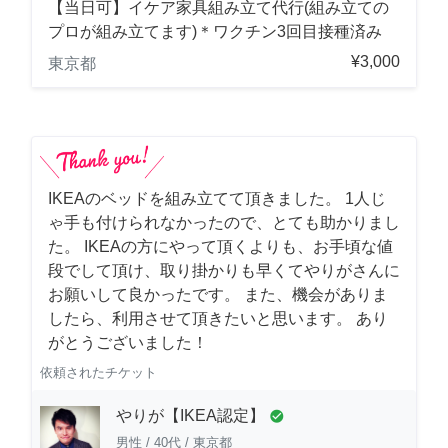
【当日可】イケア家具組み立て代行(組み立ての
プロが組み立てます)＊ワクチン3回目接種済み
¥3,000
東京都
IKEAのベッドを組み立てて頂きました。 1人じ
ゃ手も付けられなかったので、とても助かりまし
た。 IKEAの方にやって頂くよりも、お手頃な値
段でして頂け、取り掛かりも早くてやりがさんに
お願いして良かったです。 また、機会がありま
したら、利用させて頂きたいと思います。 あり
がとうございました！
依頼されたチケット
やりが【IKEA認定】
check_circle
男性
/
40代
/
東京都