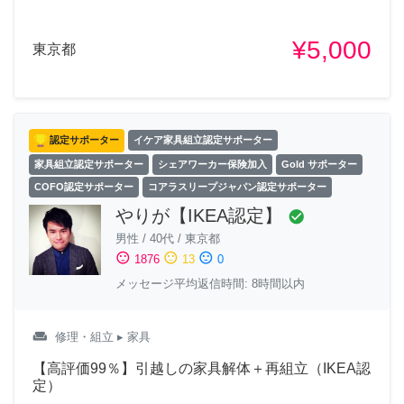
¥5,000
東京都
認定サポーター
イケア家具組立認定サポーター
家具組立認定サポーター
シェアワーカー保険加入
Gold サポーター
COFO認定サポーター
コアラスリープジャパン認定サポーター
やりが【IKEA認定】
check_circle
男性
/
40代
/
東京都
sentiment_satisfied
sentiment_neutral
sentiment_dissatisfied
1876
13
0
メッセージ平均返信時間: 8時間以内
weekend
修理・組立
▸ 家具
【高評価99％】引越しの家具解体＋再組立（IKEA認
定）