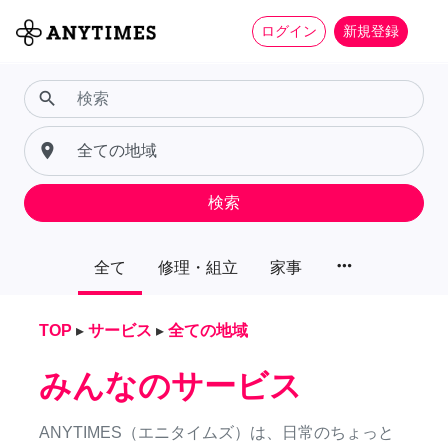
ログイン
新規登録
search
place
検索
more_horiz
全て
修理・組立
家事
TOP
▸
サービス
▸
全ての地域
みんなのサービス
ANYTIMES（エニタイムズ）は、日常のちょっと