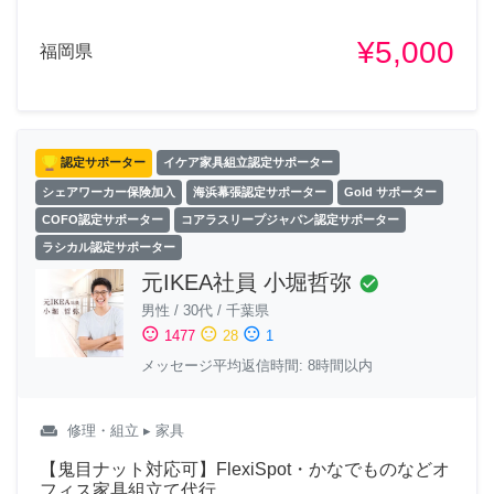
¥5,000
福岡県
認定サポーター
イケア家具組立認定サポーター
シェアワーカー保険加入
海浜幕張認定サポーター
Gold サポーター
COFO認定サポーター
コアラスリープジャパン認定サポーター
ラシカル認定サポーター
元IKEA社員 小堀哲弥
check_circle
男性
/
30代
/
千葉県
sentiment_satisfied
sentiment_neutral
sentiment_dissatisfied
1477
28
1
メッセージ平均返信時間: 8時間以内
weekend
修理・組立
▸ 家具
【鬼目ナット対応可】FlexiSpot・かなでものなどオ
フィス家具組立て代行