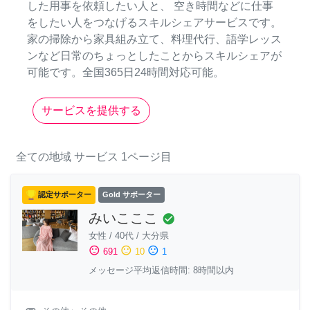
した用事を依頼したい人と、 空き時間などに仕事
をしたい人をつなげるスキルシェアサービスです。
家の掃除から家具組み立て、料理代行、語学レッス
ンなど日常のちょっとしたことからスキルシェアが
可能です。全国365日24時間対応可能。
サービスを提供する
全ての地域
サービス
1ページ目
認定サポーター
Gold サポーター
みいこここ
check_circle
女性
/
40代
/
大分県
sentiment_satisfied
sentiment_neutral
sentiment_dissatisfied
691
10
1
メッセージ平均返信時間: 8時間以内