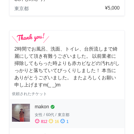
¥5,000
東京都
2時間でお風呂、洗面、トイレ、台所流しまで綺
麗にして頂き有難うございました。 以前業者に
掃除してもらった時よりも赤カビなどの汚れがし
っかりと落ちていてびっくりしました！ 本当に
ありがとうございました。 またよろしくお願い
申し上げますm(_ _)m
依頼されたチケット
makon
check_circle
女性
/
60代
/
東京都
sentiment_satisfied
sentiment_neutral
sentiment_dissatisfied
812
16
1