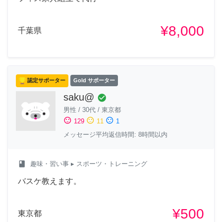
¥8,000
千葉県
認定サポーター
Gold サポーター
saku@
check_circle
男性
/
30代
/
東京都
sentiment_satisfied
sentiment_neutral
sentiment_dissatisfied
129
11
1
メッセージ平均返信時間: 8時間以内
class
趣味・習い事
▸ スポーツ・トレーニング
バスケ教えます。
¥500
東京都