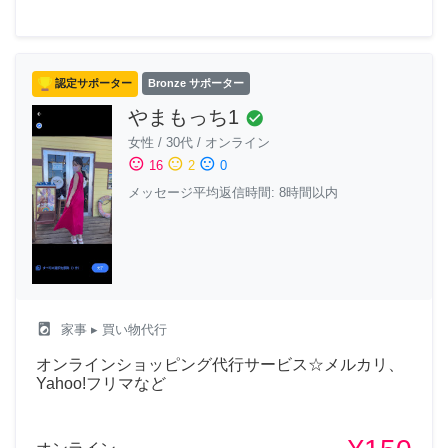
認定サポーター
Bronze サポーター
やまもっち1
check_circle
女性
/
30代
/
オンライン
sentiment_satisfied
sentiment_neutral
sentiment_dissatisfied
16
2
0
メッセージ平均返信時間: 8時間以内
local_laundry_service
家事
▸ 買い物代行
オンラインショッピング代行サービス☆メルカリ、
Yahoo!フリマなど