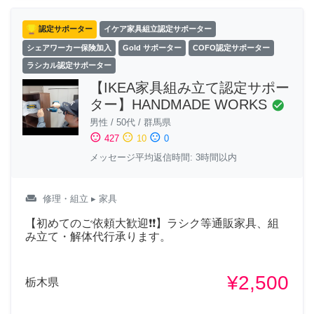
認定サポーター
イケア家具組立認定サポーター
シェアワーカー保険加入
Gold サポーター
COFO認定サポーター
ラシカル認定サポーター
【IKEA家具組み立て認定サポー
ター】HANDMADE WORKS
check_circle
男性
/
50代
/
群馬県
sentiment_satisfied
sentiment_neutral
sentiment_dissatisfied
427
10
0
メッセージ平均返信時間: 3時間以内
weekend
修理・組立
▸ 家具
【初めてのご依頼大歓迎❗❗】ラシク等通販家具、組
み立て・解体代行承ります。
¥2,500
栃木県