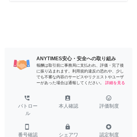
ANYTIMES安心・安全への取り組み
報酬は取引前に事務局に支払われ、評価・完了後
に振り込まれます。利用規約違反の恐れや、少し
でも不審な内容のサービスやリクエストやユーザ
ーがあった場合は通報してください。
詳細を見る
perm_phone_msg
assignment_ind
tag_faces
パトロー
本人確認
評価制度
ル
smartphone
lock
stars
番号確認
シェアワ
認定制度