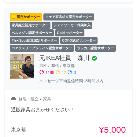
認定サポーター
イケア家具組立認定サポーター
家具組立認定サポーター
シェアワーカー保険加入
ベルメゾン認定サポーター
Gold サポーター
FlexiSpot組立認定サポーター
COFO認定サポーター
コアラスリープジャパン認定サポーター
ラシカル認定サポーター
元IKEA社員 森川
check_circle
男性
/
30代
/
東京都
sentiment_satisfied
sentiment_neutral
sentiment_dissatisfied
1198
12
0
メッセージ平均返信時間: 8時間以内
weekend
修理・組立
▸ 家具
通販家具おまかせください！
¥5,000
東京都