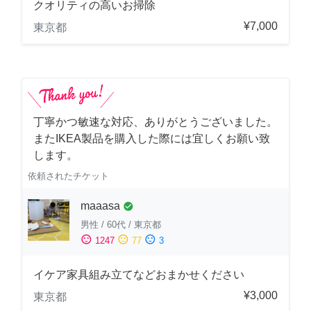
クオリティの高いお掃除
¥7,000
東京都
丁寧かつ敏速な対応、ありがとうございました。
またIKEA製品を購入した際には宜しくお願い致
します。
依頼されたチケット
maaasa
check_circle
男性
/
60代
/
東京都
sentiment_satisfied
sentiment_neutral
sentiment_dissatisfied
1247
77
3
イケア家具組み立てなどおまかせください
¥3,000
東京都