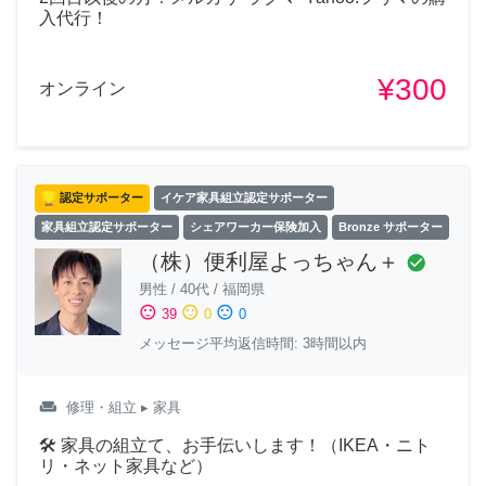
入代行！
¥300
オンライン
認定サポーター
イケア家具組立認定サポーター
家具組立認定サポーター
シェアワーカー保険加入
Bronze サポーター
（株）便利屋よっちゃん＋
check_circle
男性
/
40代
/
福岡県
sentiment_satisfied
sentiment_neutral
sentiment_dissatisfied
39
0
0
メッセージ平均返信時間: 3時間以内
weekend
修理・組立
▸ 家具
🛠 家具の組立て、お手伝いします！（IKEA・ニト
リ・ネット家具など）