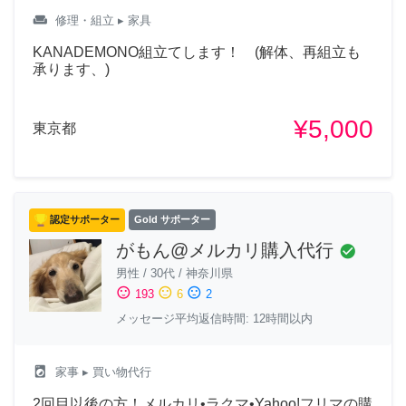
weekend
修理・組立
▸ 家具
KANADEMONO組立てします！ (解体、再組立も
承ります、)
¥5,000
東京都
認定サポーター
Gold サポーター
がもん@メルカリ購入代行
check_circle
男性
/
30代
/
神奈川県
sentiment_satisfied
sentiment_neutral
sentiment_dissatisfied
193
6
2
メッセージ平均返信時間: 12時間以内
local_laundry_service
家事
▸ 買い物代行
2回目以後の方！メルカリ•ラクマ•Yahoo!フリマの購