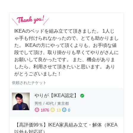
IKEAのベッドを組み立てて頂きました。 1人じ
ゃ手も付けられなかったので、とても助かりまし
た。 IKEAの方にやって頂くよりも、お手頃な値
段でして頂け、取り掛かりも早くてやりがさんに
お願いして良かったです。 また、機会がありま
したら、利用させて頂きたいと思います。 あり
がとうございました！
依頼されたチケット
やりが【IKEA認定】
check_circle
男性
/
40代
/
東京都
sentiment_satisfied
sentiment_neutral
sentiment_dissatisfied
1876
13
0
【高評価99％】IKEA家具組み立て・解体（IKEA
以外も対応可）