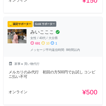
¥150
オンライン
認定サポーター
Gold サポーター
みいこここ
check_circle
女性
/
40代
/
大分県
sentiment_satisfied
sentiment_neutral
sentiment_dissatisfied
691
10
1
メッセージ平均返信時間: 8時間以内
local_laundry_service
家事
▸ 買い物代行
メルカリのみ代行 初回の方500円でお試し コンビ
ニ払い不可
¥500
オンライン