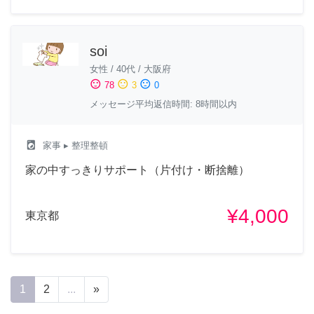
soi
女性
/
40代
/
大阪府
sentiment_satisfied
sentiment_neutral
sentiment_dissatisfied
78
3
0
メッセージ平均返信時間: 8時間以内
local_laundry_service
家事
▸ 整理整頓
家の中すっきりサポート（片付け・断捨離）
¥4,000
東京都
1
2
...
»