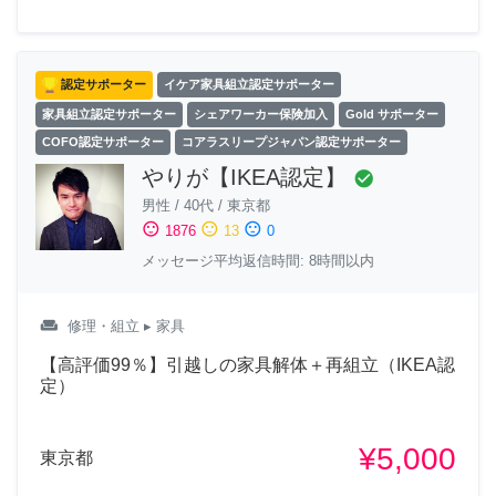
認定サポーター
イケア家具組立認定サポーター
家具組立認定サポーター
シェアワーカー保険加入
Gold サポーター
COFO認定サポーター
コアラスリープジャパン認定サポーター
やりが【IKEA認定】
check_circle
男性
/
40代
/
東京都
sentiment_satisfied
sentiment_neutral
sentiment_dissatisfied
1876
13
0
メッセージ平均返信時間: 8時間以内
weekend
修理・組立
▸ 家具
【高評価99％】引越しの家具解体＋再組立（IKEA認
定）
¥5,000
東京都