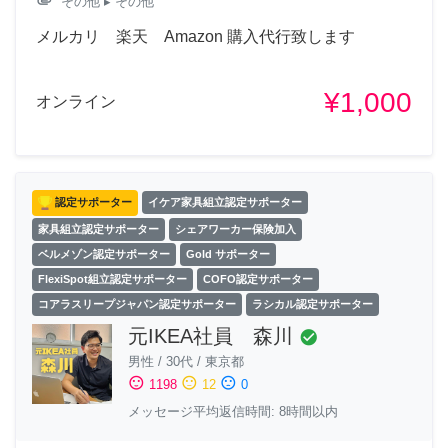
attachment
その他
▸ その他
メルカリ 楽天 Amazon 購入代行致します
¥1,000
オンライン
認定サポーター
イケア家具組立認定サポーター
家具組立認定サポーター
シェアワーカー保険加入
ベルメゾン認定サポーター
Gold サポーター
FlexiSpot組立認定サポーター
COFO認定サポーター
コアラスリープジャパン認定サポーター
ラシカル認定サポーター
元IKEA社員 森川
check_circle
男性
/
30代
/
東京都
sentiment_satisfied
sentiment_neutral
sentiment_dissatisfied
1198
12
0
メッセージ平均返信時間: 8時間以内