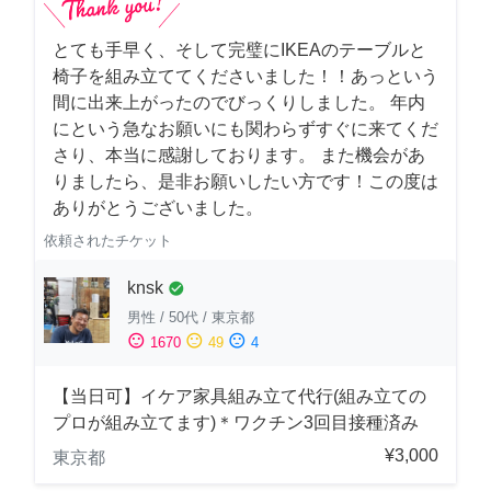
とても手早く、そして完璧にIKEAのテーブルと
椅子を組み立ててくださいました！！あっという
間に出来上がったのでびっくりしました。 年内
にという急なお願いにも関わらずすぐに来てくだ
さり、本当に感謝しております。 また機会があ
りましたら、是非お願いしたい方です！この度は
ありがとうございました。
依頼されたチケット
knsk
check_circle
男性
/
50代
/
東京都
sentiment_satisfied
sentiment_neutral
sentiment_dissatisfied
1670
49
4
【当日可】イケア家具組み立て代行(組み立ての
プロが組み立てます)＊ワクチン3回目接種済み
¥3,000
東京都