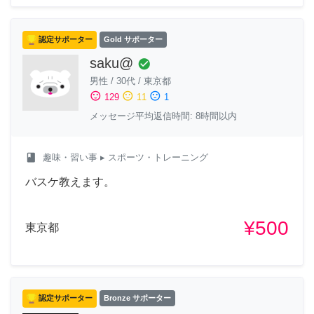
認定サポーター
Gold サポーター
saku@
check_circle
男性
/
30代
/
東京都
sentiment_satisfied
sentiment_neutral
sentiment_dissatisfied
129
11
1
メッセージ平均返信時間: 8時間以内
class
趣味・習い事
▸ スポーツ・トレーニング
バスケ教えます。
¥500
東京都
認定サポーター
Bronze サポーター