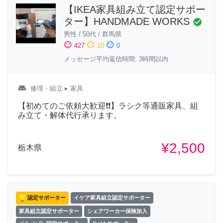
【IKEA家具組み立て認定サポー
ター】HANDMADE WORKS
check_circle
男性
/
50代
/
群馬県
sentiment_satisfied
sentiment_neutral
sentiment_dissatisfied
427
10
0
メッセージ平均返信時間: 3時間以内
weekend
修理・組立
▸ 家具
【初めてのご依頼大歓迎❗❗】ラシク等通販家具、組
み立て・解体代行承ります。
¥2,500
栃木県
認定サポーター
イケア家具組立認定サポーター
家具組立認定サポーター
シェアワーカー保険加入