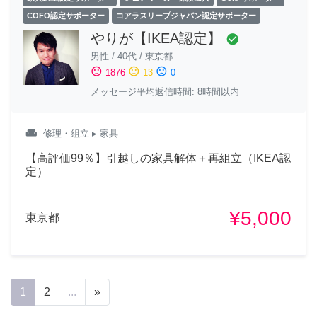
COFO認定サポーター
コアラスリープジャパン認定サポーター
やりが【IKEA認定】
check_circle
男性
/
40代
/
東京都
sentiment_satisfied
sentiment_neutral
sentiment_dissatisfied
1876
13
0
メッセージ平均返信時間: 8時間以内
weekend
修理・組立
▸ 家具
【高評価99％】引越しの家具解体＋再組立（IKEA認
定）
¥5,000
東京都
1
2
...
»