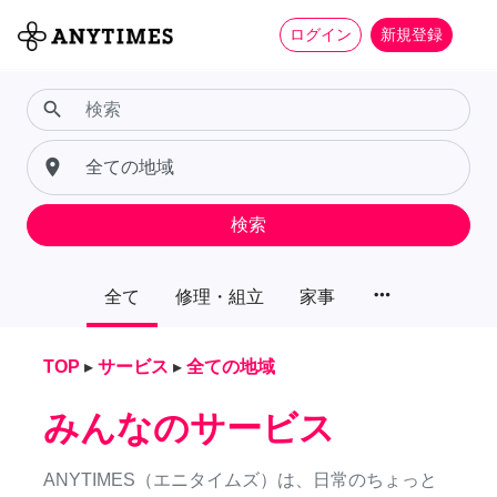
ログイン
新規登録
search
place
検索
more_horiz
全て
修理・組立
家事
TOP
▸
サービス
▸
全ての地域
みんなのサービス
ANYTIMES（エニタイムズ）は、日常のちょっと