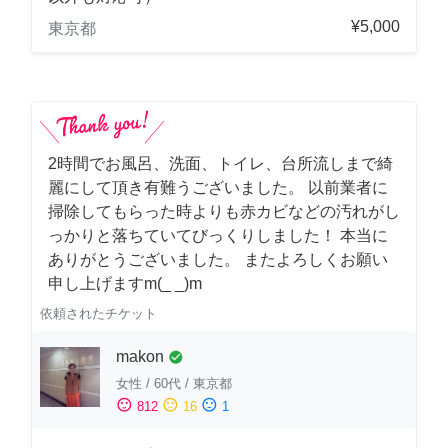
¥5,000
東京都
2時間でお風呂、洗面、トイレ、台所流しまで綺
麗にして頂き有難うございました。 以前業者に
掃除してもらった時よりも赤カビなどの汚れがし
っかりと落ちていてびっくりしました！ 本当に
ありがとうございました。 またよろしくお願い
申し上げますm(_ _)m
依頼されたチケット
makon
check_circle
女性
/
60代
/
東京都
sentiment_satisfied
sentiment_neutral
sentiment_dissatisfied
812
16
1