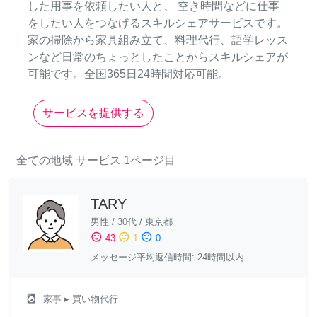
した用事を依頼したい人と、 空き時間などに仕事
をしたい人をつなげるスキルシェアサービスです。
家の掃除から家具組み立て、料理代行、語学レッス
ンなど日常のちょっとしたことからスキルシェアが
可能です。全国365日24時間対応可能。
サービスを提供する
全ての地域
サービス
1ページ目
TARY
男性
/
30代
/
東京都
sentiment_satisfied
sentiment_neutral
sentiment_dissatisfied
43
1
0
メッセージ平均返信時間: 24時間以内
local_laundry_service
家事
▸ 買い物代行