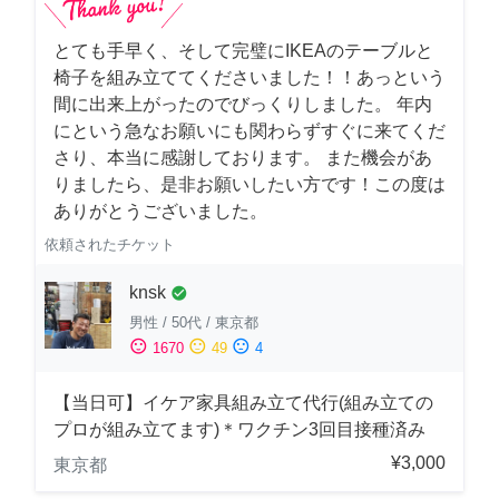
とても手早く、そして完璧にIKEAのテーブルと
椅子を組み立ててくださいました！！あっという
間に出来上がったのでびっくりしました。 年内
にという急なお願いにも関わらずすぐに来てくだ
さり、本当に感謝しております。 また機会があ
りましたら、是非お願いしたい方です！この度は
ありがとうございました。
依頼されたチケット
knsk
check_circle
男性
/
50代
/
東京都
sentiment_satisfied
sentiment_neutral
sentiment_dissatisfied
1670
49
4
【当日可】イケア家具組み立て代行(組み立ての
プロが組み立てます)＊ワクチン3回目接種済み
¥3,000
東京都