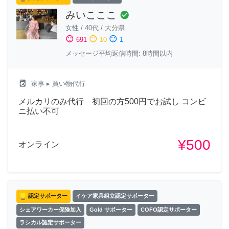
みいこここ
check_circle
女性
/
40代
/
大分県
sentiment_satisfied
sentiment_neutral
sentiment_dissatisfied
691
10
1
メッセージ平均返信時間: 8時間以内
local_laundry_service
家事
▸ 買い物代行
メルカリのみ代行 初回の方500円でお試し コンビ
ニ払い不可
¥500
オンライン
認定サポーター
イケア家具組立認定サポーター
シェアワーカー保険加入
Gold サポーター
COFO認定サポーター
ラシカル認定サポーター