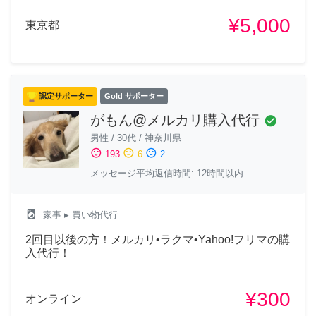
¥5,000
東京都
認定サポーター
Gold サポーター
がもん@メルカリ購入代行
check_circle
男性
/
30代
/
神奈川県
sentiment_satisfied
sentiment_neutral
sentiment_dissatisfied
193
6
2
メッセージ平均返信時間: 12時間以内
local_laundry_service
家事
▸ 買い物代行
2回目以後の方！メルカリ•ラクマ•Yahoo!フリマの購
入代行！
¥300
オンライン