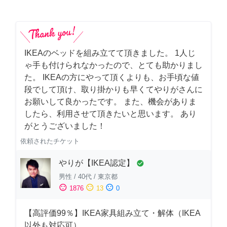
IKEAのベッドを組み立てて頂きました。 1人じ
ゃ手も付けられなかったので、とても助かりまし
た。 IKEAの方にやって頂くよりも、お手頃な値
段でして頂け、取り掛かりも早くてやりがさんに
お願いして良かったです。 また、機会がありま
したら、利用させて頂きたいと思います。 あり
がとうございました！
依頼されたチケット
やりが【IKEA認定】
check_circle
男性
/
40代
/
東京都
sentiment_satisfied
sentiment_neutral
sentiment_dissatisfied
1876
13
0
【高評価99％】IKEA家具組み立て・解体（IKEA
以外も対応可）