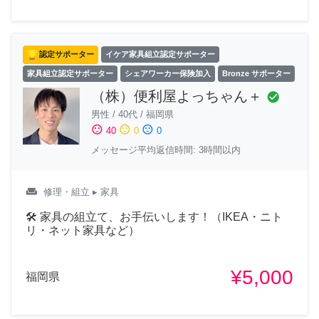
認定サポーター
イケア家具組立認定サポーター
家具組立認定サポーター
シェアワーカー保険加入
Bronze サポーター
（株）便利屋よっちゃん＋
check_circle
男性
/
40代
/
福岡県
sentiment_satisfied
sentiment_neutral
sentiment_dissatisfied
40
0
0
メッセージ平均返信時間: 3時間以内
weekend
修理・組立
▸ 家具
🛠 家具の組立て、お手伝いします！（IKEA・ニト
リ・ネット家具など）
¥5,000
福岡県