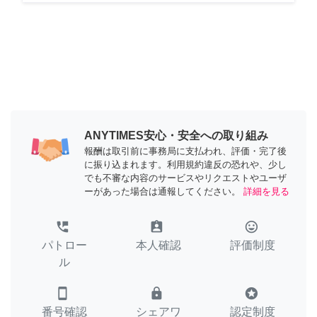
ANYTIMES安心・安全への取り組み
報酬は取引前に事務局に支払われ、評価・完了後
に振り込まれます。利用規約違反の恐れや、少し
でも不審な内容のサービスやリクエストやユーザ
ーがあった場合は通報してください。
詳細を見る
perm_phone_msg
assignment_ind
tag_faces
パトロー
本人確認
評価制度
ル
smartphone
lock
stars
番号確認
シェアワ
認定制度