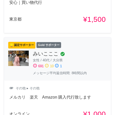
安心｜買い物代行
¥1,500
東京都
認定サポーター
Gold サポーター
みいこここ
check_circle
女性
/
40代
/
大分県
sentiment_satisfied
sentiment_neutral
sentiment_dissatisfied
691
10
1
メッセージ平均返信時間: 8時間以内
attachment
その他
▸ その他
メルカリ 楽天 Amazon 購入代行致します
¥1,000
オンライン