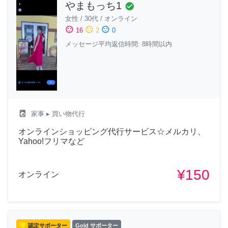
やまもっち1
check_circle
女性
/
30代
/
オンライン
sentiment_satisfied
sentiment_neutral
sentiment_dissatisfied
16
2
0
メッセージ平均返信時間: 8時間以内
local_laundry_service
家事
▸ 買い物代行
オンラインショッピング代行サービス☆メルカリ、
Yahoo!フリマなど
¥150
オンライン
認定サポーター
Gold サポーター