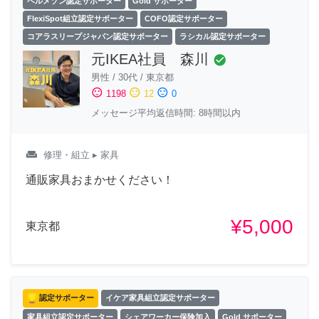
ベルメゾン認定サポーター
Gold サポーター
FlexiSpot組立認定サポーター
COFO認定サポーター
コアラスリープジャパン認定サポーター
ラシカル認定サポーター
元IKEA社員 森川
check_circle
男性
/
30代
/
東京都
sentiment_satisfied
sentiment_neutral
sentiment_dissatisfied
1198
12
0
メッセージ平均返信時間: 8時間以内
weekend
修理・組立
▸ 家具
通販家具おまかせください！
¥5,000
東京都
認定サポーター
イケア家具組立認定サポーター
家具組立認定サポーター
シェアワーカー保険加入
Gold サポーター