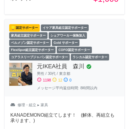
認定サポーター
イケア家具組立認定サポーター
家具組立認定サポーター
シェアワーカー保険加入
ベルメゾン認定サポーター
Gold サポーター
FlexiSpot組立認定サポーター
COFO認定サポーター
コアラスリープジャパン認定サポーター
ラシカル認定サポーター
元IKEA社員 森川
check_circle
男性
/
30代
/
東京都
sentiment_satisfied
sentiment_neutral
sentiment_dissatisfied
1198
12
0
メッセージ平均返信時間: 8時間以内
weekend
修理・組立
▸ 家具
KANADEMONO組立てします！ (解体、再組立も
承ります、)