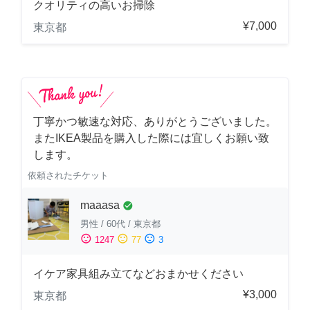
クオリティの高いお掃除
¥7,000
東京都
丁寧かつ敏速な対応、ありがとうございました。
またIKEA製品を購入した際には宜しくお願い致
します。
依頼されたチケット
maaasa
check_circle
男性
/
60代
/
東京都
sentiment_satisfied
sentiment_neutral
sentiment_dissatisfied
1247
77
3
イケア家具組み立てなどおまかせください
¥3,000
東京都