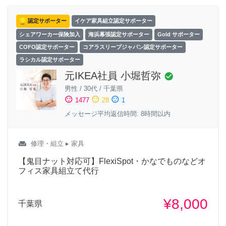
認定サポーター
イケア家具組立認定サポーター
シェアワーカー保険加入
海浜幕張認定サポーター
Gold サポーター
COFO認定サポーター
コアラスリープジャパン認定サポーター
ラシカル認定サポーター
元IKEA社員 小堀哲弥
check_circle
男性
/
30代
/
千葉県
sentiment_satisfied
sentiment_neutral
sentiment_dissatisfied
1477
28
1
メッセージ平均返信時間: 8時間以内
weekend
修理・組立
▸ 家具
【鬼目ナット対応可】FlexiSpot・かなでものなどオ
フィス家具組立て代行
¥8,000
千葉県