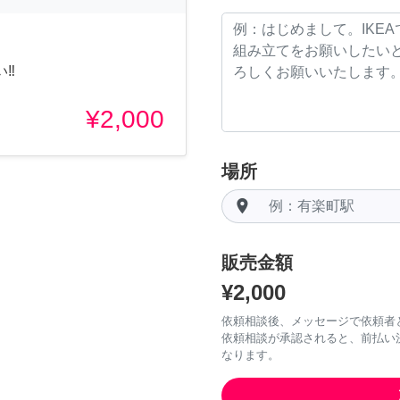
‼︎
¥2,000
場所
room
販売金額
¥2,000
依頼相談後、メッセージで依頼者
依頼相談が承認されると、前払い
なります。