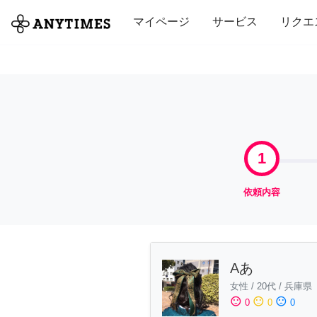
全て
修理・組立
家事
引っ越し
マイページ
サービス
リクエ
1
依頼内容
Aあ
女性
/
20代
/
兵庫県
sentiment_satisfied
sentiment_neutral
sentiment_dissatisfied
0
0
0