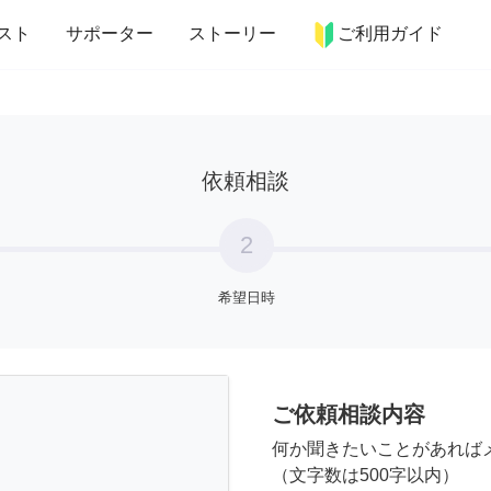
more_horiz
インテリア
趣味・習い事
ペット
料理
スト
サポーター
ストーリー
ご利用ガイド
依頼相談
2
希望日時
ご依頼相談内容
何か聞きたいことがあれば
（文字数は500字以内）