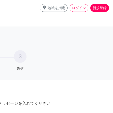
place
地域を指定
ログイン
新規登録
3
送信
メッセージを入れてください