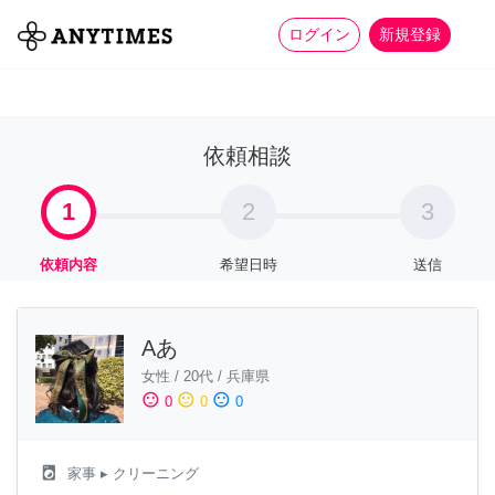
more_horiz
全て
修理・組立
家事
ログイン
新規登録
依頼相談
1
2
3
依頼内容
希望日時
送信
Aあ
女性
/
20代
/
兵庫県
sentiment_satisfied
sentiment_neutral
sentiment_dissatisfied
0
0
0
local_laundry_service
家事
▸ クリーニング