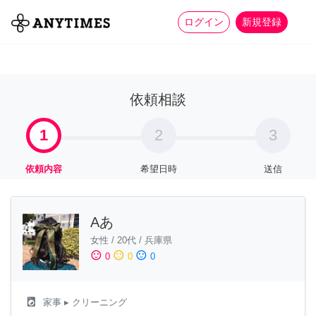
more_horiz
全て
修理・組立
家事
ログイン
新規登録
依頼相談
1
2
3
依頼内容
希望日時
送信
Aあ
女性
/
20代
/
兵庫県
sentiment_satisfied
sentiment_neutral
sentiment_dissatisfied
0
0
0
local_laundry_service
家事
▸ クリーニング