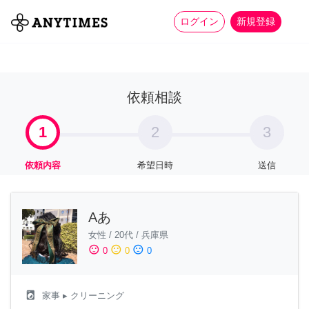
more_horiz
全て
修理・組立
家事
ログイン
新規登録
依頼相談
1
2
3
依頼内容
希望日時
送信
Aあ
女性
/
20代
/
兵庫県
sentiment_satisfied
sentiment_neutral
sentiment_dissatisfied
0
0
0
local_laundry_service
家事
▸ クリーニング