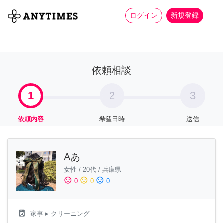
more_horiz
全て
修理・組立
家事
ログイン
新規登録
依頼相談
1
2
3
依頼内容
希望日時
送信
Aあ
女性
/
20代
/
兵庫県
sentiment_satisfied
sentiment_neutral
sentiment_dissatisfied
0
0
0
local_laundry_service
家事
▸ クリーニング