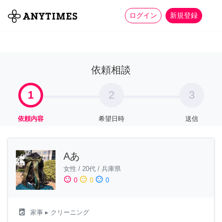
more_horiz
全て
修理・組立
家事
ログイン
新規登録
依頼相談
1
2
3
依頼内容
希望日時
送信
Aあ
女性
/
20代
/
兵庫県
sentiment_satisfied
sentiment_neutral
sentiment_dissatisfied
0
0
0
local_laundry_service
家事
▸ クリーニング