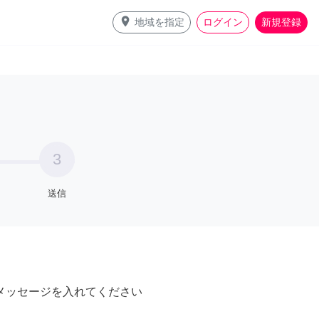
place
地域を指定
ログイン
新規登録
3
送信
メッセージを入れてください