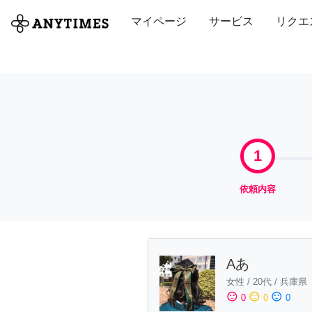
全て
修理・組立
家事
引っ越し
マイページ
サービス
リクエ
1
依頼内容
Aあ
女性
/
20代
/
兵庫県
sentiment_satisfied
sentiment_neutral
sentiment_dissatisfied
0
0
0