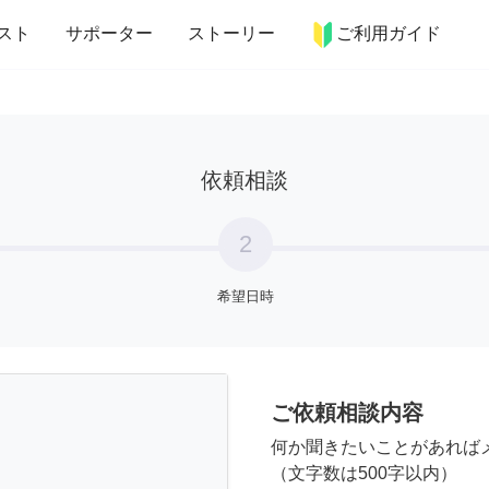
more_horiz
インテリア
趣味・習い事
ペット
料理
スト
サポーター
ストーリー
ご利用ガイド
依頼相談
2
希望日時
ご依頼相談内容
何か聞きたいことがあれば
（文字数は500字以内）