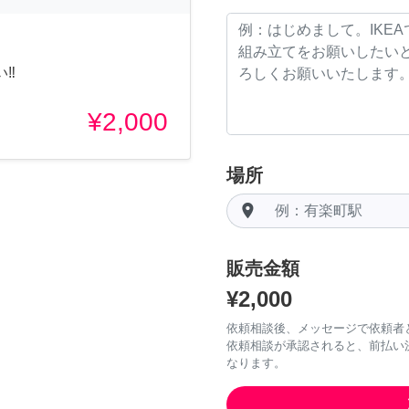
‼︎
¥2,000
場所
room
販売金額
¥2,000
依頼相談後、メッセージで依頼者
依頼相談が承認されると、前払い
なります。