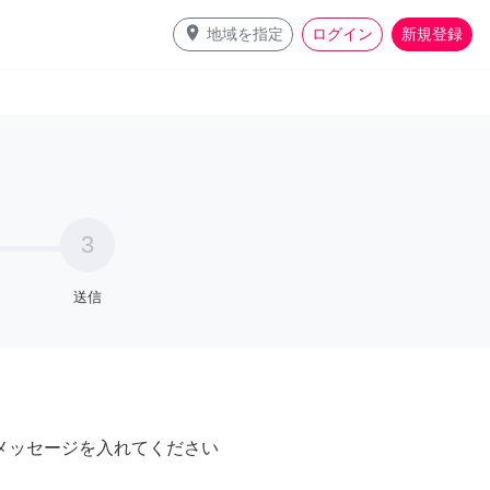
place
地域を指定
ログイン
新規登録
3
送信
メッセージを入れてください