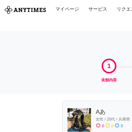
全て
修理・組立
家事
引っ越し
マイページ
サービス
リクエ
1
依頼内容
Aあ
女性
/
20代
/
兵庫県
sentiment_satisfied
sentiment_neutral
sentiment_dissatisfied
0
0
0