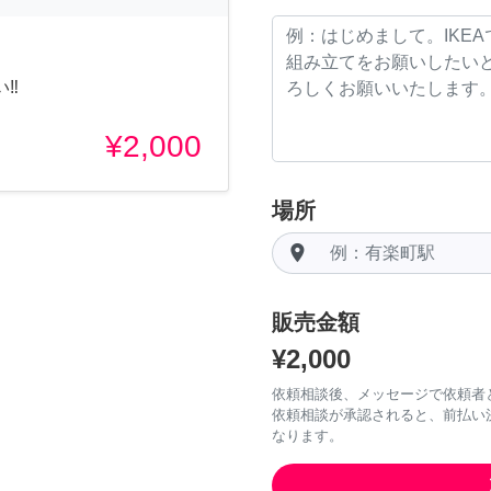
‼︎
¥2,000
場所
room
販売金額
¥2,000
依頼相談後、メッセージで依頼者
依頼相談が承認されると、前払い
なります。