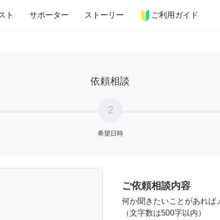
more_horiz
インテリア
趣味・習い事
ペット
料理
スト
サポーター
ストーリー
ご利用ガイド
依頼相談
2
希望日時
ご依頼相談内容
何か聞きたいことがあれば
（文字数は500字以内）