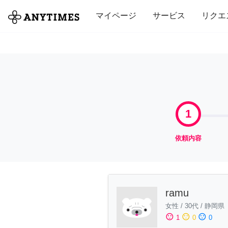
全て
修理・組立
家事
引っ越し
マイページ
サービス
リクエ
1
依頼内容
ramu
女性
/
30代
/
静岡県
sentiment_satisfied
sentiment_neutral
sentiment_dissatisfied
1
0
0