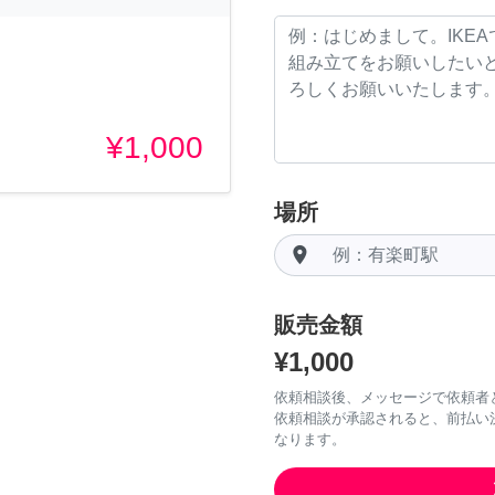
¥1,000
場所
room
販売金額
¥1,000
依頼相談後、メッセージで依頼者
依頼相談が承認されると、前払い
なります。