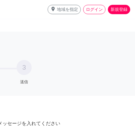
place
地域を指定
ログイン
新規登録
3
送信
メッセージを入れてください