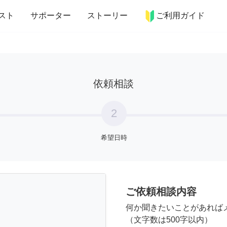
more_horiz
インテリア
趣味・習い事
ペット
料理
スト
サポーター
ストーリー
ご利用ガイド
依頼相談
2
希望日時
ご依頼相談内容
何か聞きたいことがあれば
（文字数は500字以内）