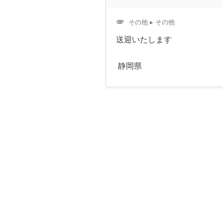
attachment
その他
▸ その他
送迎いたします
静岡県