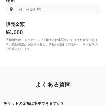
場所
room
販売金額
¥4,000
依頼相談後、メッセージで依頼者と仕事詳細のすり合わせができま
す。依頼相談が承認されると、前払い決済（本契約）→サービスの
ご提供となります。
よくある質問
チケットの金額は変更できますか？