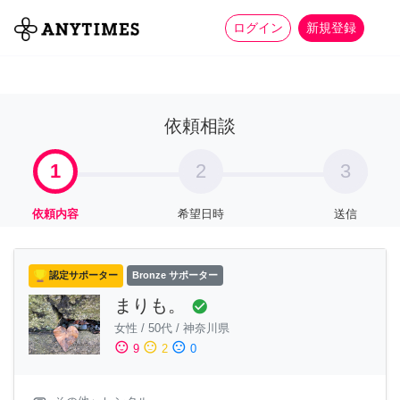
more_horiz
全て
修理・組立
家事
ログイン
新規登録
依頼相談
1
2
3
依頼内容
希望日時
送信
認定サポーター
Bronze サポーター
まりも。
check_circle
女性
/
50代
/
神奈川県
sentiment_satisfied
sentiment_neutral
sentiment_dissatisfied
9
2
0