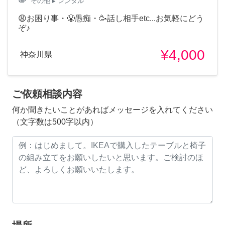
attachment
その他
▸ レンタル
😩お困り事・😤愚痴・🥳話し相手etc...お気軽にどう
ぞ♪
¥4,000
神奈川県
ご依頼相談内容
何か聞きたいことがあればメッセージを入れてください
（文字数は500字以内）