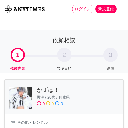
more_horiz
全て
修理・組立
家事
ログイン
新規登録
依頼相談
1
2
3
依頼内容
希望日時
送信
かずは！
男性
/
20代
/
兵庫県
sentiment_satisfied
sentiment_neutral
sentiment_dissatisfied
0
0
0
attachment
その他
▸ レンタル