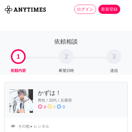
more_horiz
全て
修理・組立
家事
ログイン
新規登録
依頼相談
1
2
3
依頼内容
希望日時
送信
かずは！
男性
/
20代
/
兵庫県
sentiment_satisfied
sentiment_neutral
sentiment_dissatisfied
0
0
0
attachment
その他
▸ レンタル