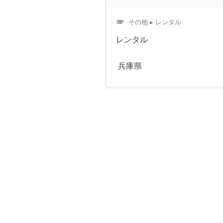
attachment
その他
▸ レンタル
レンタル
兵庫県