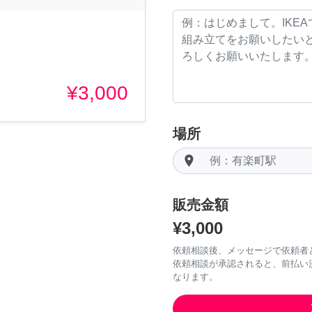
¥3,000
場所
room
販売金額
¥3,000
依頼相談後、メッセージで依頼者
依頼相談が承認されると、前払い
なります。