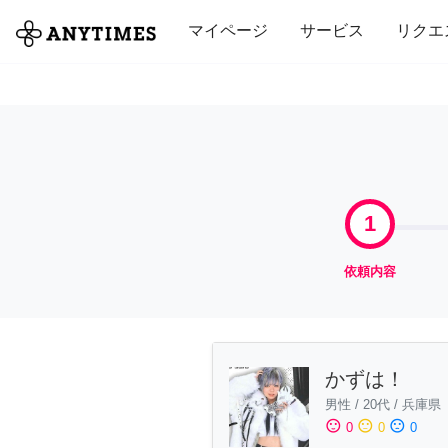
全て
修理・組立
家事
引っ越し
マイページ
サービス
リクエ
1
依頼内容
かずは！
男性
/
20代
/
兵庫県
sentiment_satisfied
sentiment_neutral
sentiment_dissatisfied
0
0
0