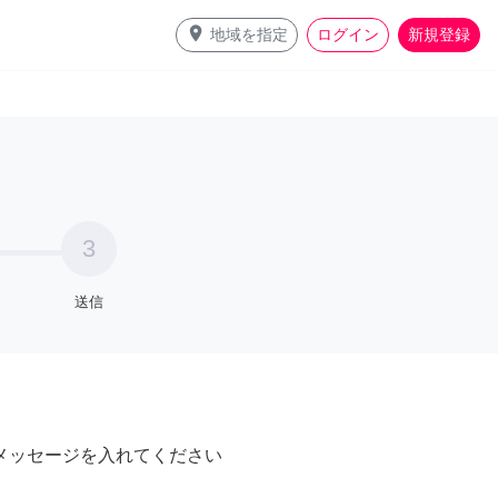
place
地域を指定
ログイン
新規登録
3
送信
メッセージを入れてください