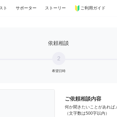
more_horiz
インテリア
趣味・習い事
ペット
料理
スト
サポーター
ストーリー
ご利用ガイド
依頼相談
2
希望日時
ご依頼相談内容
何か聞きたいことがあれば
（文字数は500字以内）