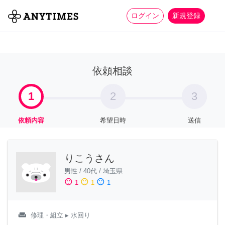
more_horiz
全て
修理・組立
家事
ログイン
新規登録
依頼相談
1
2
3
依頼内容
希望日時
送信
りこうさん
男性
/
40代
/
埼玉県
sentiment_satisfied
sentiment_neutral
sentiment_dissatisfied
1
1
1
weekend
修理・組立
▸ 水回り