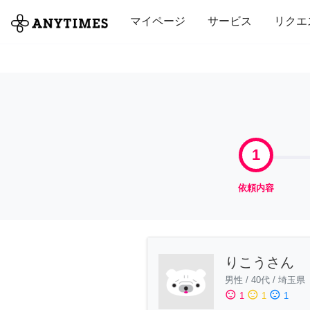
全て
修理・組立
家事
引っ越し
マイページ
サービス
リクエ
1
依頼内容
りこうさん
男性
/
40代
/
埼玉県
sentiment_satisfied
sentiment_neutral
sentiment_dissatisfied
1
1
1