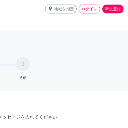
place
地域を指定
ログイン
新規登録
3
送信
メッセージを入れてください