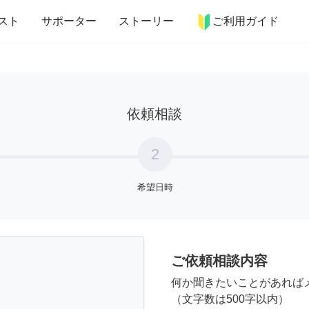
more_horiz
インテリア
趣味・習い事
ペット
料理
スト
サポーター
ストーリー
ご利用ガイド
依頼相談
2
希望日時
ご依頼相談内容
何か聞きたいことがあれば
（文字数は500字以内）