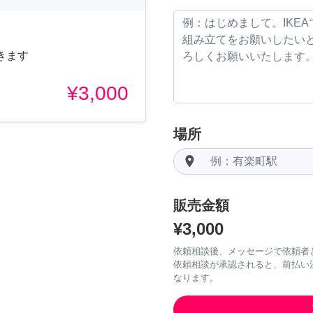
きます
¥3,000
場所
room
販売金額
¥3,000
依頼相談後、メッセージで依頼者
依頼相談が承認されると、前払い
なります。