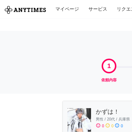
全て
修理・組立
家事
引っ越し
マイページ
サービス
リクエ
1
依頼内容
かずは！
男性
/
20代
/
兵庫県
sentiment_satisfied
sentiment_neutral
sentiment_dissatisfied
0
0
0