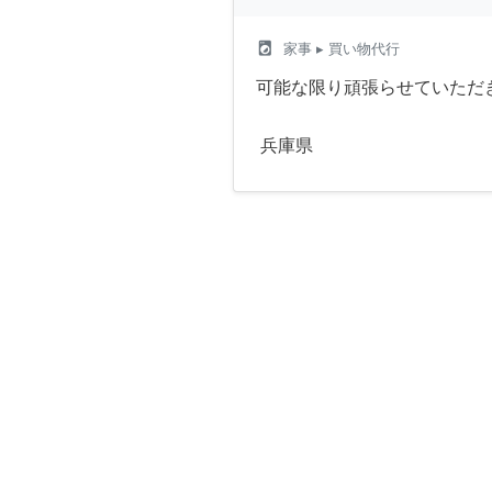
local_laundry_service
家事
▸ 買い物代行
可能な限り頑張らせていただ
兵庫県