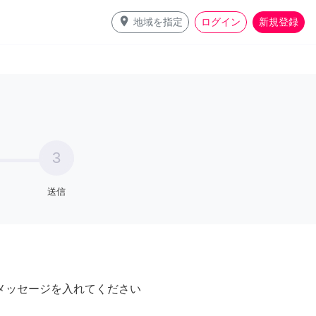
place
地域を指定
ログイン
新規登録
3
送信
メッセージを入れてください