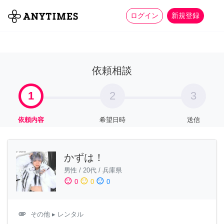
more_horiz
全て
修理・組立
家事
ログイン
新規登録
依頼相談
1
2
3
依頼内容
希望日時
送信
かずは！
男性
/
20代
/
兵庫県
sentiment_satisfied
sentiment_neutral
sentiment_dissatisfied
0
0
0
attachment
その他
▸ レンタル