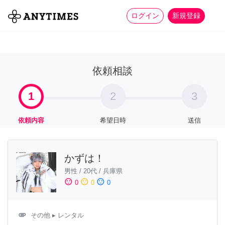
more_horiz
全て
修理・組立
家事
ログイン
新規登録
依頼相談
1
2
3
依頼内容
希望日時
送信
かずは！
男性
/
20代
/
兵庫県
sentiment_satisfied
sentiment_neutral
sentiment_dissatisfied
0
0
0
attachment
その他
▸ レンタル