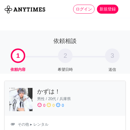
more_horiz
全て
修理・組立
家事
ログイン
新規登録
依頼相談
1
2
3
依頼内容
希望日時
送信
かずは！
男性
/
20代
/
兵庫県
sentiment_satisfied
sentiment_neutral
sentiment_dissatisfied
0
0
0
attachment
その他
▸ レンタル