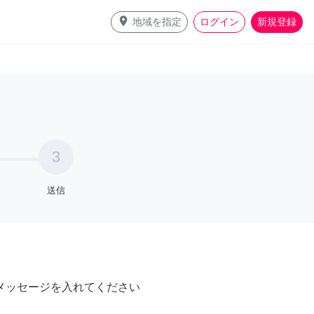
place
地域を指定
ログイン
新規登録
3
送信
メッセージを入れてください