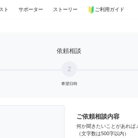
more_horiz
インテリア
趣味・習い事
ペット
料理
スト
サポーター
ストーリー
ご利用ガイド
依頼相談
2
希望日時
ご依頼相談内容
何か聞きたいことがあれば
（文字数は500字以内）