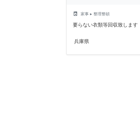
local_laundry_service
家事
▸ 整理整頓
要らない衣類等回収致します
兵庫県