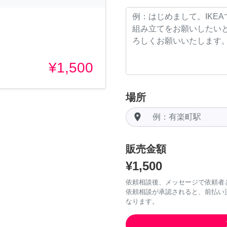
¥1,500
場所
room
販売金額
¥1,500
依頼相談後、メッセージで依頼者
依頼相談が承認されると、前払い
なります。