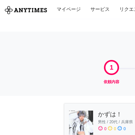
全て
修理・組立
家事
引っ越し
マイページ
サービス
リクエ
1
依頼内容
かずは！
男性
/
20代
/
兵庫県
sentiment_satisfied
sentiment_neutral
sentiment_dissatisfied
0
0
0