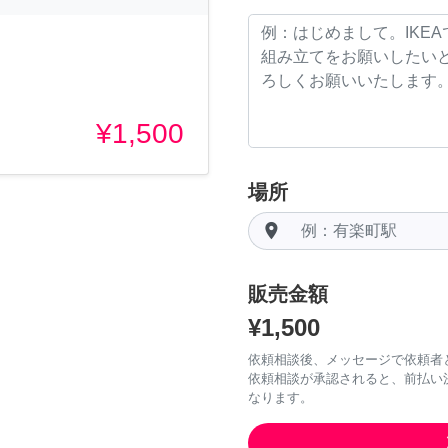
¥1,500
場所
room
販売金額
¥1,500
依頼相談後、メッセージで依頼者
依頼相談が承認されると、前払い
なります。