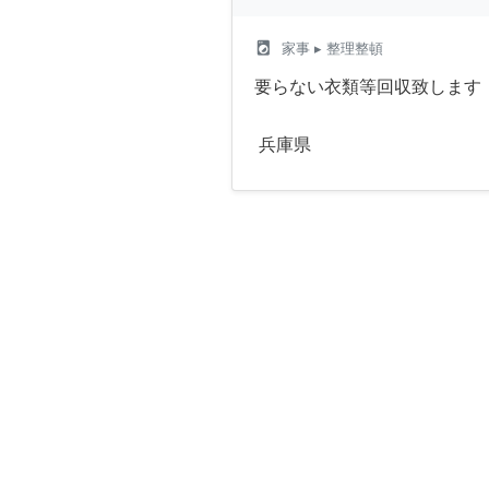
local_laundry_service
家事
▸ 整理整頓
要らない衣類等回収致します
兵庫県