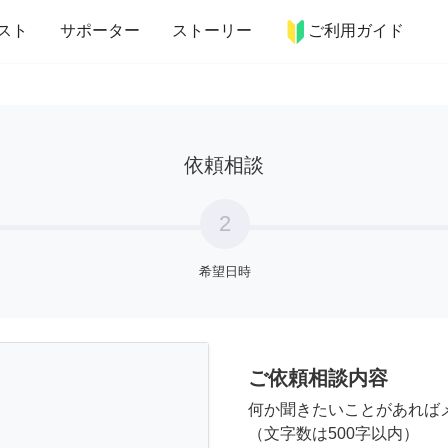
more_horiz
インテリア
趣味・習い事
ペット
料理
スト
サポーター
ストーリー
ご利用ガイド
依頼相談
2
希望日時
ご依頼相談内容
何か聞きたいことがあれば
（文字数は500字以内）