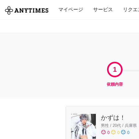
全て
修理・組立
家事
引っ越し
マイページ
サービス
リクエ
1
依頼内容
かずは！
男性
/
20代
/
兵庫県
sentiment_satisfied
sentiment_neutral
sentiment_dissatisfied
0
0
0