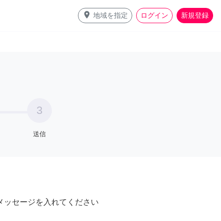
place
地域を指定
ログイン
新規登録
3
送信
メッセージを入れてください