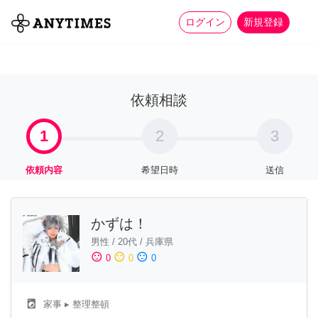
more_horiz
全て
修理・組立
家事
ログイン
新規登録
依頼相談
1
2
3
依頼内容
希望日時
送信
かずは！
男性
/
20代
/
兵庫県
sentiment_satisfied
sentiment_neutral
sentiment_dissatisfied
0
0
0
local_laundry_service
家事
▸ 整理整頓