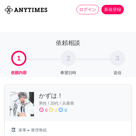
more_horiz
全て
修理・組立
家事
ログイン
新規登録
依頼相談
1
2
3
依頼内容
希望日時
送信
かずは！
男性
/
20代
/
兵庫県
sentiment_satisfied
sentiment_neutral
sentiment_dissatisfied
0
0
0
local_laundry_service
家事
▸ 整理整頓