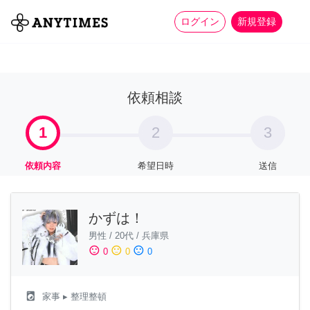
more_horiz
全て
修理・組立
家事
ログイン
新規登録
依頼相談
1
2
3
依頼内容
希望日時
送信
かずは！
男性
/
20代
/
兵庫県
sentiment_satisfied
sentiment_neutral
sentiment_dissatisfied
0
0
0
local_laundry_service
家事
▸ 整理整頓