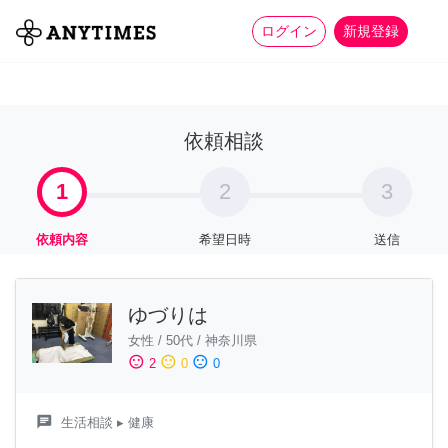
more_horiz
全て
修理・組立
家事
ログイン
新規登録
依頼相談
1
2
3
依頼内容
希望日時
送信
ゆづりは
女性
/
50代
/
神奈川県
sentiment_satisfied
sentiment_neutral
sentiment_dissatisfied
2
0
0
chat
生活相談
▸ 健康