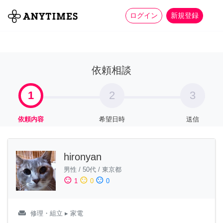
more_horiz
全て
修理・組立
家事
ログイン
新規登録
依頼相談
1
2
3
依頼内容
希望日時
送信
hironyan
男性
/
50代
/
東京都
sentiment_satisfied
sentiment_neutral
sentiment_dissatisfied
1
0
0
weekend
修理・組立
▸ 家電