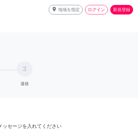
place
地域を指定
ログイン
新規登録
3
送信
メッセージを入れてください