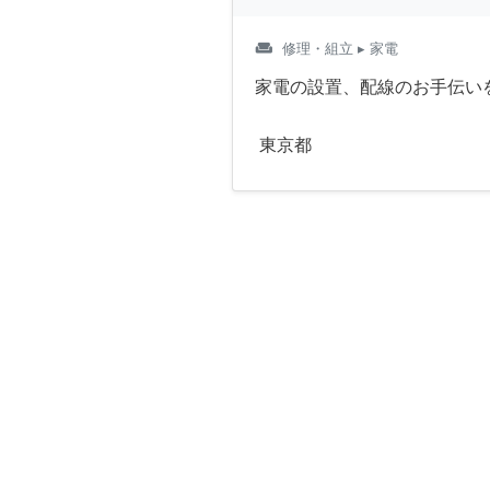
weekend
修理・組立
▸ 家電
家電の設置、配線のお手伝い
東京都