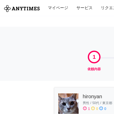
全て
修理・組立
家事
引っ越し
マイページ
サービス
リクエ
1
依頼内容
hironyan
男性
/
50代
/
東京都
sentiment_satisfied
sentiment_neutral
sentiment_dissatisfied
1
0
0