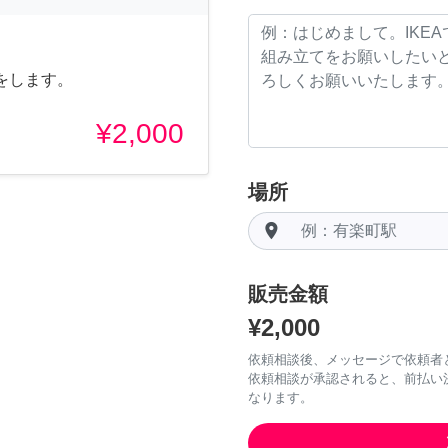
をします。
¥2,000
場所
room
販売金額
¥2,000
依頼相談後、メッセージで依頼者
依頼相談が承認されると、前払い
なります。