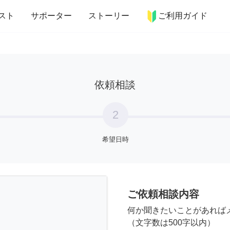
more_horiz
インテリア
趣味・習い事
ペット
料理
スト
サポーター
ストーリー
ご利用ガイド
依頼相談
2
希望日時
ご依頼相談内容
何か聞きたいことがあれば
（文字数は500字以内）