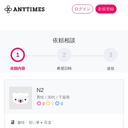
more_horiz
全て
修理・組立
家事
ログイン
新規登録
依頼相談
1
2
3
依頼内容
希望日時
送信
N2
男性
/
30代
/
千葉県
sentiment_satisfied
sentiment_neutral
sentiment_dissatisfied
0
0
0
class
趣味・習い事
▸ 音楽