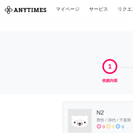
全て
修理・組立
家事
引っ越し
マイページ
サービス
リクエ
1
依頼内容
N2
男性
/
30代
/
千葉県
sentiment_satisfied
sentiment_neutral
sentiment_dissatisfied
0
0
0