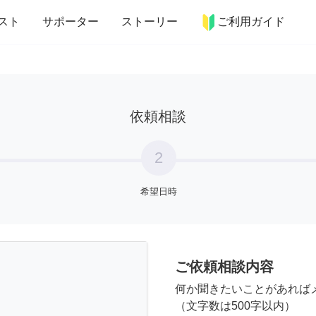
more_horiz
インテリア
趣味・習い事
ペット
料理
スト
サポーター
ストーリー
ご利用ガイド
依頼相談
2
希望日時
ご依頼相談内容
何か聞きたいことがあれば
（文字数は500字以内）