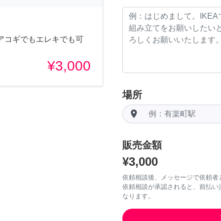
アコギでもエレキでも可
¥3,000
場所
room
販売金額
¥3,000
依頼相談後、メッセージで依頼者
依頼相談が承認されると、前払い
なります。