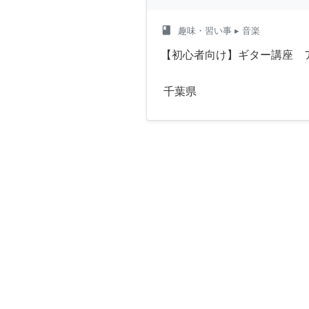
class
趣味・習い事
▸ 音楽
【初心者向け】ギター講座 
千葉県