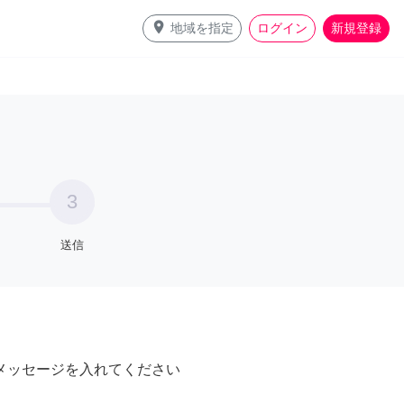
place
地域を指定
ログイン
新規登録
3
送信
メッセージを入れてください