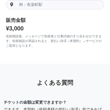
room
販売金額
¥3,000
依頼相談後、メッセージで依頼者と仕事詳細のすり合わせができま
す。依頼相談が承認されると、前払い決済（本契約）→サービスの
ご提供となります。
よくある質問
チケットの金額は変更できますか？
できます。本契約（依頼者様の前払い決済）前であれば、