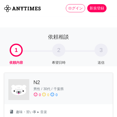
more_horiz
全て
修理・組立
家事
ログイン
新規登録
依頼相談
1
2
3
依頼内容
希望日時
送信
N2
男性
/
30代
/
千葉県
sentiment_satisfied
sentiment_neutral
sentiment_dissatisfied
0
0
0
class
趣味・習い事
▸ 音楽