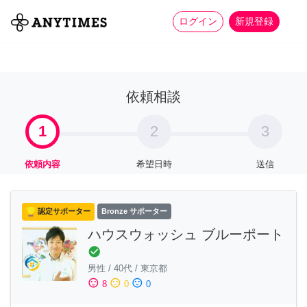
more_horiz
全て
修理・組立
家事
ログイン
新規登録
依頼相談
1
2
3
依頼内容
希望日時
送信
認定サポーター
Bronze サポーター
ハウスウォッシュ ブルーポート
check_circle
男性
/
40代
/
東京都
sentiment_satisfied
sentiment_neutral
sentiment_dissatisfied
8
0
0