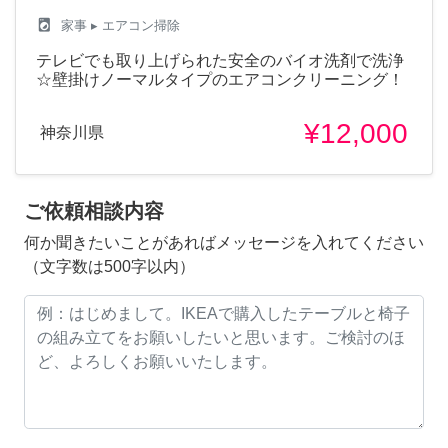
local_laundry_service
家事
▸ エアコン掃除
テレビでも取り上げられた安全のバイオ洗剤で洗浄
☆壁掛けノーマルタイプのエアコンクリーニング！
¥12,000
神奈川県
ご依頼相談内容
何か聞きたいことがあればメッセージを入れてください
（文字数は500字以内）