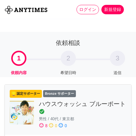
more_horiz
全て
修理・組立
家事
ログイン
新規登録
依頼相談
1
2
3
依頼内容
希望日時
送信
認定サポーター
Bronze サポーター
ハウスウォッシュ ブルーポート
check_circle
男性
/
40代
/
東京都
sentiment_satisfied
sentiment_neutral
sentiment_dissatisfied
8
0
0