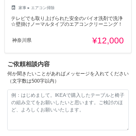
local_laundry_service
家事
▸ エアコン掃除
テレビでも取り上げられた安全のバイオ洗剤で洗浄
☆壁掛けノーマルタイプのエアコンクリーニング！
¥12,000
神奈川県
ご依頼相談内容
何か聞きたいことがあればメッセージを入れてください
（文字数は500字以内）