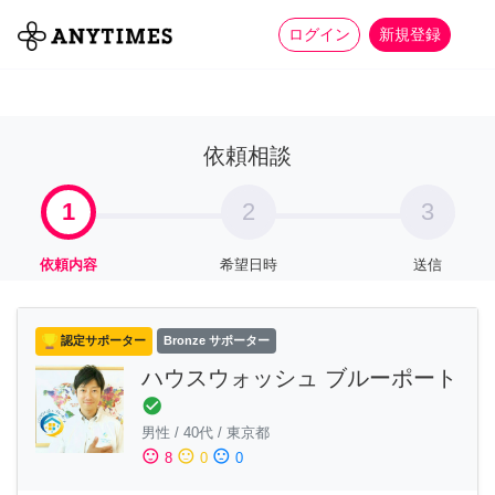
more_horiz
全て
修理・組立
家事
ログイン
新規登録
依頼相談
1
2
3
依頼内容
希望日時
送信
認定サポーター
Bronze サポーター
ハウスウォッシュ ブルーポート
check_circle
男性
/
40代
/
東京都
sentiment_satisfied
sentiment_neutral
sentiment_dissatisfied
8
0
0