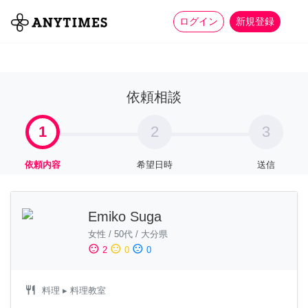
more_horiz
全て
修理・組立
家事
ログイン
新規登録
依頼相談
1
2
3
依頼内容
希望日時
送信
Emiko Suga
女性
/
50代
/
大分県
sentiment_satisfied
sentiment_neutral
sentiment_dissatisfied
2
0
0
restaurant
料理
▸ 料理教室