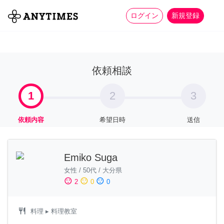
more_horiz
全て
修理・組立
家事
ログイン
新規登録
依頼相談
1
2
3
依頼内容
希望日時
送信
Emiko Suga
女性
/
50代
/
大分県
sentiment_satisfied
sentiment_neutral
sentiment_dissatisfied
2
0
0
restaurant
料理
▸ 料理教室