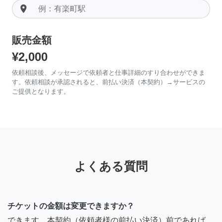
room
販売金額
¥2,000
依頼相談後、メッセージで依頼者と仕事詳細のすり合わせができま
す。依頼相談が承認されると、前払い決済（本契約）→サービスの
ご提供となります。
よくある質問
チケットの金額は変更できますか？
できます。本契約（依頼者様の前払い決済）前であれば、