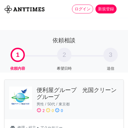
more_horiz
全て
修理・組立
家事
ログイン
新規登録
依頼相談
1
2
3
依頼内容
希望日時
送信
便利屋グループ 光国クリーン
グループ
男性
/
50代
/
東京都
sentiment_satisfied
sentiment_neutral
sentiment_dissatisfied
2
0
0
weekend
修理・組立
▸ アクセサリー