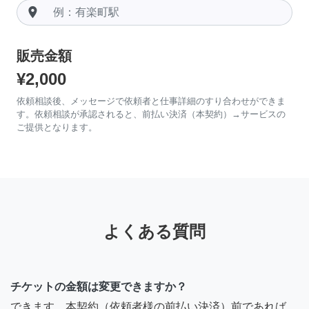
room
販売金額
¥2,000
依頼相談後、メッセージで依頼者と仕事詳細のすり合わせができま
す。依頼相談が承認されると、前払い決済（本契約）→サービスの
ご提供となります。
よくある質問
チケットの金額は変更できますか？
できます。本契約（依頼者様の前払い決済）前であれば、