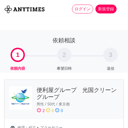
more_horiz
全て
修理・組立
家事
ログイン
新規登録
依頼相談
1
2
3
依頼内容
希望日時
送信
便利屋グループ 光国クリーン
グループ
男性
/
50代
/
東京都
sentiment_satisfied
sentiment_neutral
sentiment_dissatisfied
2
0
0
weekend
修理・組立
▸ アクセサリー