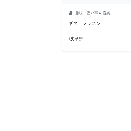
class
趣味・習い事
▸ 音楽
ギターレッスン
岐阜県