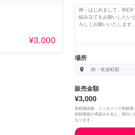
¥3,000
場所
room
販売金額
¥3,000
依頼相談後、メッセージで依頼者
依頼相談が承認されると、前払い
なります。