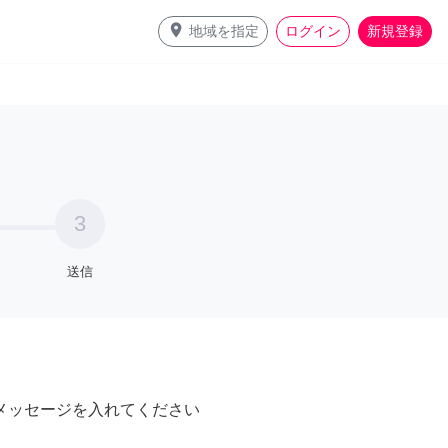
place
地域を指定
ログイン
新規登録
3
送信
メッセージを入れてください