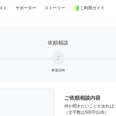
more_horiz
インテリア
趣味・習い事
ペット
料理
スト
サポーター
ストーリー
ご利用ガイド
依頼相談
2
希望日時
ご依頼相談内容
何か聞きたいことがあれば
（文字数は500字以内）