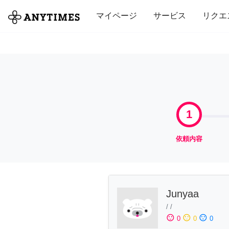
全て
修理・組立
家事
引っ越し
マイページ
サービス
リクエ
1
依頼内容
Junyaa
/
/
sentiment_satisfied
sentiment_neutral
sentiment_dissatisfied
0
0
0