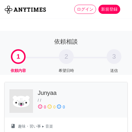
more_horiz
全て
修理・組立
家事
ログイン
新規登録
依頼相談
1
2
3
依頼内容
希望日時
送信
Junyaa
/
/
sentiment_satisfied
sentiment_neutral
sentiment_dissatisfied
0
0
0
class
趣味・習い事
▸ 音楽