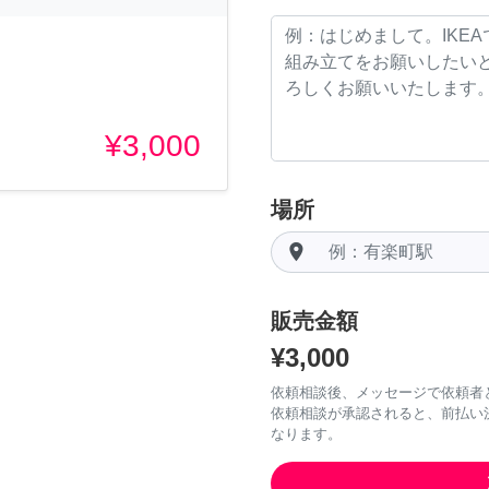
¥3,000
場所
room
販売金額
¥3,000
依頼相談後、メッセージで依頼者
依頼相談が承認されると、前払い
なります。