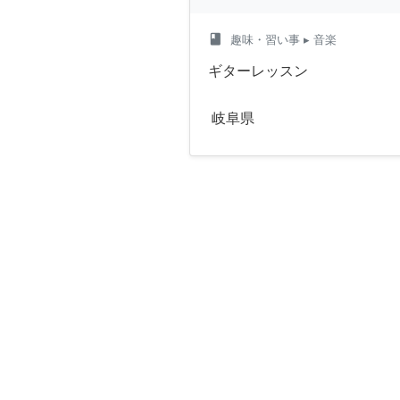
class
趣味・習い事
▸ 音楽
ギターレッスン
岐阜県