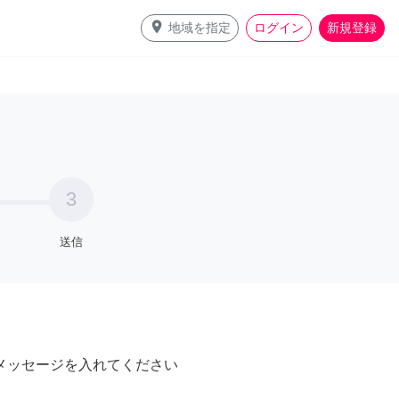
place
地域を指定
ログイン
新規登録
3
送信
メッセージを入れてください