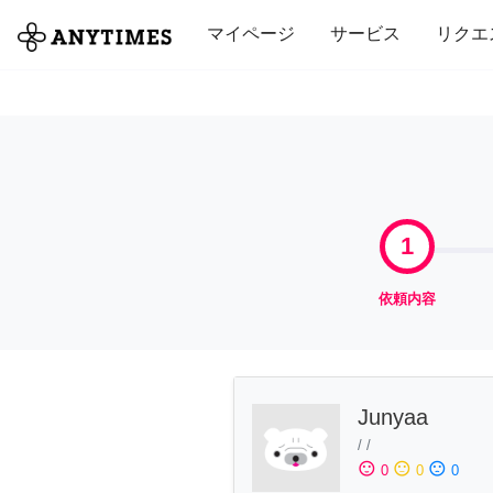
全て
修理・組立
家事
引っ越し
マイページ
サービス
リクエ
1
依頼内容
Junyaa
/
/
sentiment_satisfied
sentiment_neutral
sentiment_dissatisfied
0
0
0