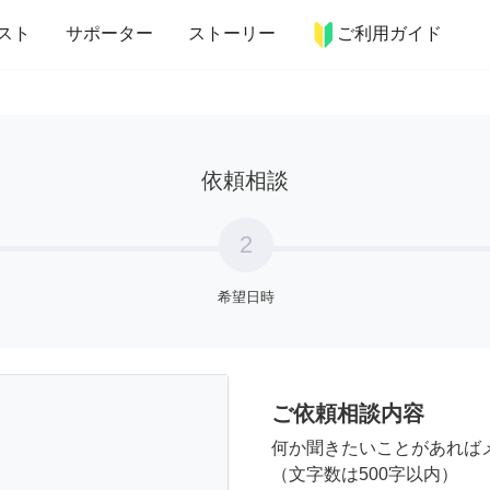
more_horiz
インテリア
趣味・習い事
ペット
料理
スト
サポーター
ストーリー
ご利用ガイド
依頼相談
2
希望日時
ご依頼相談内容
何か聞きたいことがあれば
（文字数は500字以内）