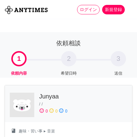
more_horiz
全て
修理・組立
家事
ログイン
新規登録
依頼相談
1
2
3
依頼内容
希望日時
送信
Junyaa
/
/
sentiment_satisfied
sentiment_neutral
sentiment_dissatisfied
0
0
0
class
趣味・習い事
▸ 音楽