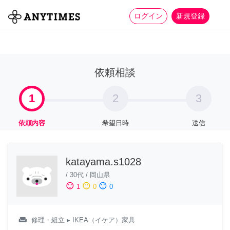
more_horiz
全て
修理・組立
家事
ログイン
新規登録
依頼相談
1
2
3
依頼内容
希望日時
送信
katayama.s1028
/
30代
/
岡山県
sentiment_satisfied
sentiment_neutral
sentiment_dissatisfied
1
0
0
weekend
修理・組立
▸ IKEA（イケア）家具